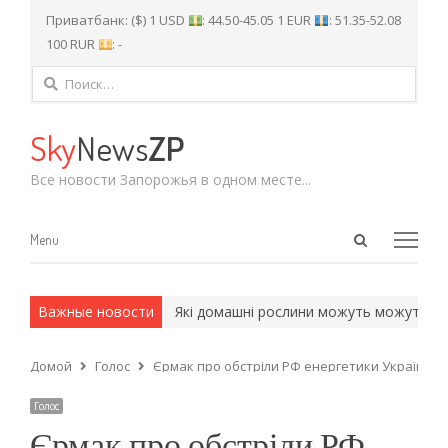
Приватбанк: ($) 1 USD
: 44.50-45.05 1 EUR
: 51.35-52.08
100 RUR
: -
Найти:
Sky
News
ZP
Все новости Запорожья в одном месте...
Open
Menu
Menu
search
panel
 и армейские методы.
Важные новости
Які домашні рослини можуть можуть покр
Домой
Голос
Єрмак про обстріли РФ енергетики України: б
Голос
Єрмак про обстріли РФ