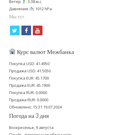
Ветер
: 3.38 м.с.
Давление
: 1012 hPa
Мы тут
t
f
y
w
a
o
i
c
u
Курс валют Межбанка
t
e
t
Покупка USD: 41.4950
t
b
u
Продажа USD: 41.5050
e
o
b
Покупка EUR: 45.1700
Продажа EUR: 45.1900
r
o
e
Покупка RUR: 0.0000
k
Продажа RUR: 0.0000
Обновлено: 15:31 19.07.2024
Погода на 3 дня
Воскресенье, 9 августа
Clouds - переменная облачность