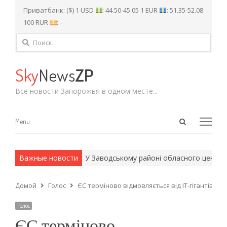
Приватбанк: ($) 1 USD
: 44.50-45.05 1 EUR
: 51.35-52.08
100 RUR
: -
Найти:
Sky
News
ZP
Все новости Запорожья в одном месте...
Open
Menu
Menu
search
panel
и армейские методы.
Важные новости
У Заводському районі обласного центру 
Домой
Голос
ЄС терміново відмовляється від ІТ-гігантів СШ
Голос
ЄС терміново