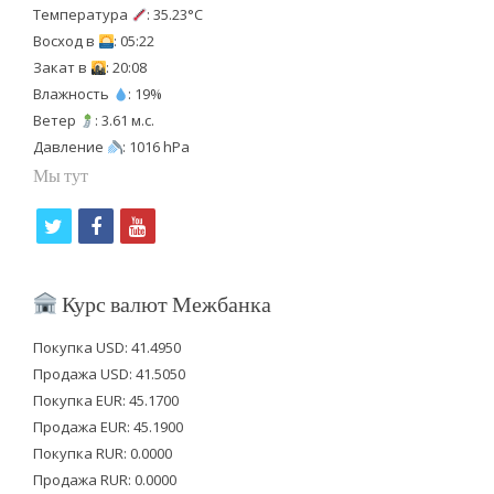
Температура
: 35.23°C
Восход в
: 05:22
Закат в
: 20:08
Влажность
: 19%
Ветер
: 3.61 м.с.
Давление
: 1016 hPa
Мы тут
t
f
y
w
a
o
i
c
u
Курс валют Межбанка
t
e
t
Покупка USD: 41.4950
t
b
u
Продажа USD: 41.5050
e
o
b
Покупка EUR: 45.1700
Продажа EUR: 45.1900
r
o
e
Покупка RUR: 0.0000
k
Продажа RUR: 0.0000