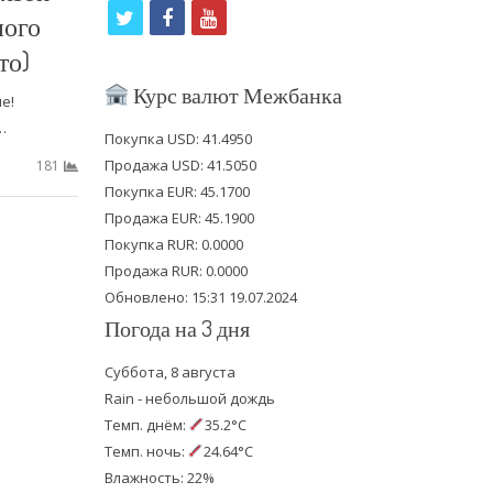
t
f
y
ного
w
a
o
то)
i
c
u
Курс валют Межбанка
е!
t
e
t
…
Покупка USD: 41.4950
t
b
u
Продажа USD: 41.5050
181
e
o
b
Покупка EUR: 45.1700
Продажа EUR: 45.1900
r
o
e
Покупка RUR: 0.0000
k
Продажа RUR: 0.0000
Обновлено: 15:31 19.07.2024
Погода на 3 дня
Суббота, 8 августа
Rain - небольшой дождь
Темп. днём:
35.2°C
Темп. ночь:
24.64°C
Влажность: 22%