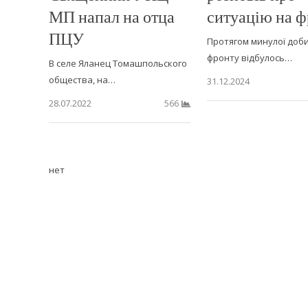
МП напал на отца
ситуацію на ф
ПЦУ
Протягом минулої доби 
фронту відбулось…
В селе Яланец Томашпольского
общества, на…
31.12.2024
28.07.2022
566
нет