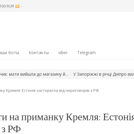
8 100 RUR
: -
аши боты
Контакты
viber
Telegram
мати вийшла до магазину й…
У Запоріжжі в річці Дніпро вилови
у Кремля: Естонія застерегла від переговорів з РФ
и на приманку Кремля: Естоні
 з РФ