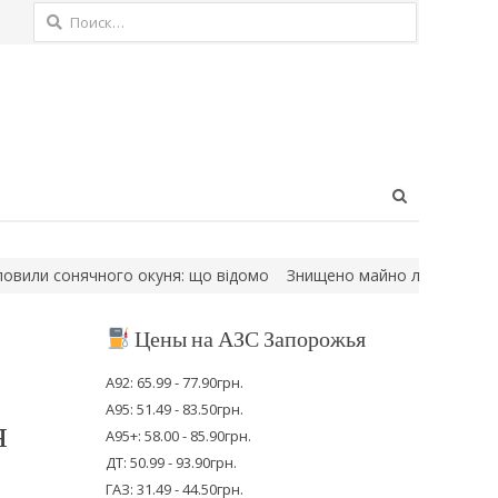
Найти:
Open
search
panel
ли сонячного окуня: що відомо
Знищено майно людей: наслідки р
Цены на АЗС Запорожья
А92: 65.99 - 77.90грн.
А95: 51.49 - 83.50грн.
я
А95+: 58.00 - 85.90грн.
ДТ: 50.99 - 93.90грн.
ГАЗ: 31.49 - 44.50грн.