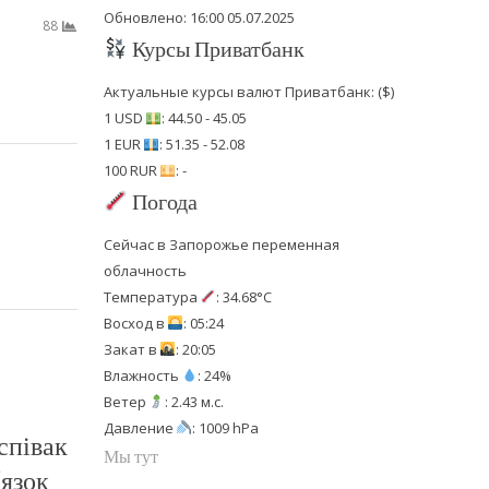
Обновлено: 16:00 05.07.2025
88
Курсы Приватбанк
Актуальные курсы валют Приватбанк: ($)
1 USD
: 44.50 - 45.05
1 EUR
: 51.35 - 52.08
100 RUR
: -
Погода
Сейчас в Запорожье переменная
облачность
Температура
: 34.68°C
Восход в
: 05:24
Закат в
: 20:05
Влажность
: 24%
Ветер
: 2.43 м.с.
Давление
: 1009 hPa
співак
Мы тут
’язок