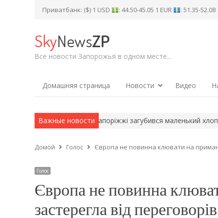
Приватбанк: ($) 1 USD
: 44.50-45.05 1 EUR
: 51.35-52.0
Sky
News
ZP
Все новости Запорожья в одном месте...
Домашняя страница
Новости
Видео
Н
: розклад першого…
Важные новости
У Запоріжжі загубився маленький хлопчик: 
Домой
Голос
Європа не повинна клювати на приманк
Голос
Європа не повинна клюват
застерегла від переговорів