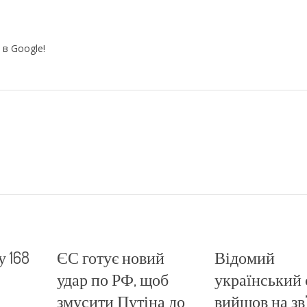
 в Google!
у 168
ЄС готує новий
Відомий
удар по РФ, щоб
український 
змусити Путіна до
вийшов на зв