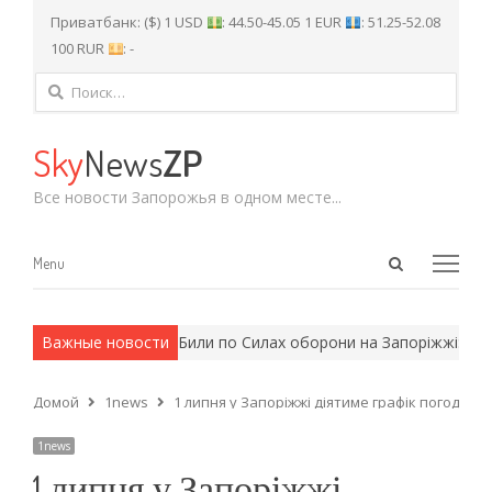
Приватбанк: ($) 1 USD
: 44.50-45.05 1 EUR
: 51.25-52.08
100 RUR
: -
Найти:
Sky
News
ZP
Все новости Запорожья в одном месте...
Open
Menu
Menu
search
panel
 армейские методы.
Важные новости
Били по Силах оборони на Запоріжжі: укра
Домой
1news
1 липня у Запоріжжі діятиме графік погодинн
1news
1 липня у Запоріжжі