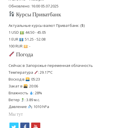
Обновлено: 16:00 05.07.2025
Курсы Приватбанк
Актуальные курсы валют Приватбанк: ($)
1 USD
: 44.50 - 45.05
1 EUR
: 51.25 - 52.08
100 RUR
: -
Погода
Сейчас в Запорожье переменная облачность
Температура
: 29.17°C
Восход в
: 05:23
Закат в
: 20:06
Влажность
: 28%
Ветер
: 3.89 м.с.
Давление
: 1010 hPa
Мы тут
t
f
y