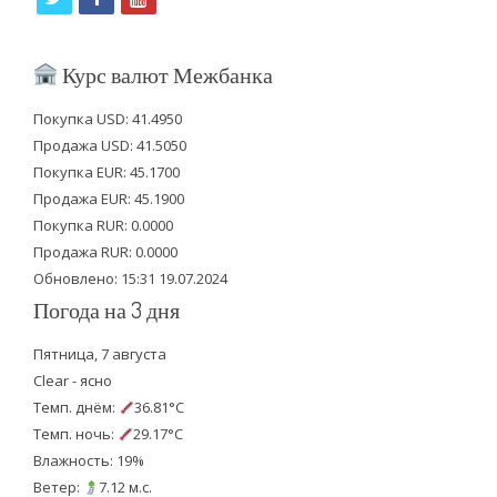
w
a
o
i
c
u
Курс валют Межбанка
t
e
t
Покупка USD: 41.4950
t
b
u
Продажа USD: 41.5050
e
o
b
Покупка EUR: 45.1700
Продажа EUR: 45.1900
r
o
e
Покупка RUR: 0.0000
k
Продажа RUR: 0.0000
Обновлено: 15:31 19.07.2024
Погода на 3 дня
Пятница, 7 августа
Clear - ясно
Темп. днём:
36.81°C
Темп. ночь:
29.17°C
Влажность: 19%
Ветер:
7.12 м.с.