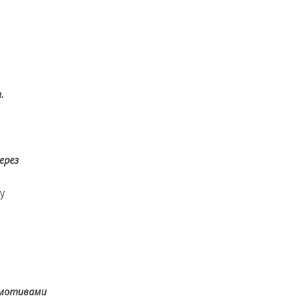
.
ерез
у
а мотивами