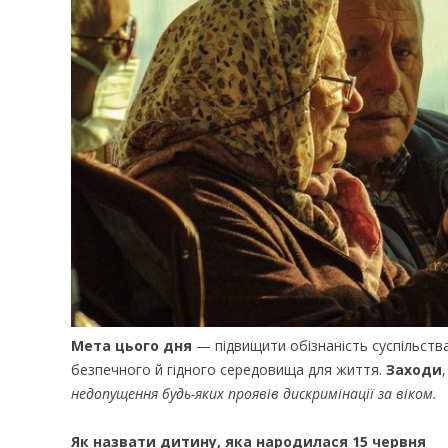
Мета цього дня
— підвищити обізнаність суспільства
безпечного й гідного середовища для життя.
Заходи
недопущення будь-яких проявів дискримінації за віком.
Як назвати дитину, яка народилася 15 червня