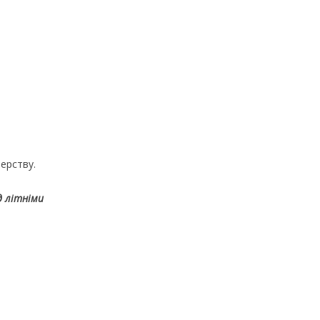
терству.
д літніми