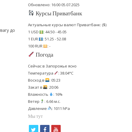
Обновлено: 16:00 05.07.2025
Курсы Приватбанк
Актуальные курсы валют Приватбанк: ($)
вагу до
1 USD
: 44.50 - 45.05
1 EUR
: 51.25 - 52.08
100 RUR
: -
Погода
Сейчас в Запорожье ясно
Температура
: 38.04°C
Восход в
: 05:23
Закат в
: 20:06
Влажность
: 16%
Ветер
: 6.66 м.с.
Давление
: 1011 hPa
Мы тут
t
f
y