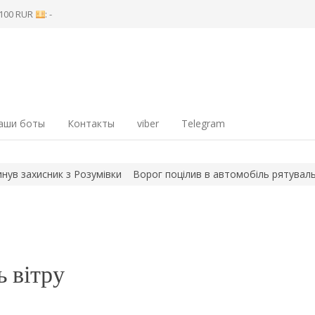
8 100 RUR
: -
аши боты
Контакты
viber
Telegram
и
Ворог поцілив в автомобіль рятувальників, коли вони гасил
ь вітру