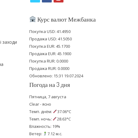
w
a
o
i
c
u
Курс валют Межбанка
t
e
t
Покупка USD: 41.4950
t
b
u
Продажа USD: 41.5050
і заходи
e
o
b
Покупка EUR: 45.1700
Продажа EUR: 45.1900
r
o
e
Покупка RUR: 0.0000
на
k
Продажа RUR: 0.0000
Обновлено: 15:31 19.07.2024
Погода на 3 дня
Пятница, 7 августа
Clear - ясно
Темп. днём:
37.06°C
Темп. ночь:
28.63°C
Влажность: 19%
Ветер:
7.12 м.с.