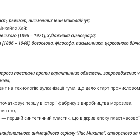
ист, режисер, письменник Іван Миколайчук;
ихайло Хай;
ського [1896 – 1971], художника-сценографа;
[1886 – 1948], богослова, філософа, письменника, церковного діяча
 матроси повстали проти карантинних обмежень, запроваджених ч
мією;
ент на технологію вулканізації гуми, що дало старт промисловом
початковує першу в історії фабрику з виробництва морозива,
ництво;
д — перший синтетичний пластик, що відкрив епоху пластмасової
о національного анімаційного серіалу “Лис Микита”, створеного з