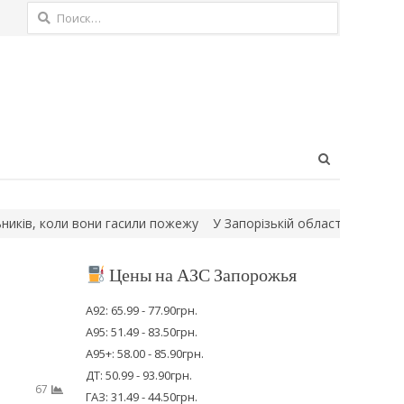
Найти:
Open
search
panel
и пожежу
У Запорізькій області сапери знешкодили російську а
Цены на АЗС Запорожья
А92: 65.99 - 77.90грн.
А95: 51.49 - 83.50грн.
А95+: 58.00 - 85.90грн.
ДТ: 50.99 - 93.90грн.
67
ГАЗ: 31.49 - 44.50грн.