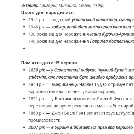
Іменини:
Григорій, Михайло, Семен, Федір.
Цього дня народилися:
1941 рік — видатний
український кіноактор, сценар
1946 рік —
кобзар, кандидат мистецтвознавства
М
130 років від дня народження
Івана Курочки-Армашев
140 років від дня народження
Гавриїла Костельника 
Пам’ятні дати 15 червня
1830 рік — у Севастополі вибухає “чумний бунт”:
епідемію, але повстання було швидко придушене ар
1844 рік — американець Чарльз Гудʼєр отримує пат
виробництву еластичних гумових виробів;
1851 рік — у Балтиморі молочар Джекоб Фуссел за
перетворивши ручне ремесло на масштабне вироб
1869 рік — Джон Веслі Гаят запатентовує целулої
промисловості;
2007 рік — в Україні відбувається прем’єра першог