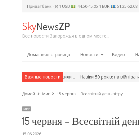
Приватбанк: ($) 1 USD
: 44.50-45.05 1 EUR
: 51.25-52.0
Sky
News
ZP
Все новости Запорожья в одном месте...
Домашняя страница
Новости
Видео
Н
они гасили…
Важные новости
Навіки 50 років: на війні загинув захисник з Розумівк
Домой
Миг
15 червня – Всесвітній день вітру
Миг
15 червня – Всесвітній ден
15.06.2026