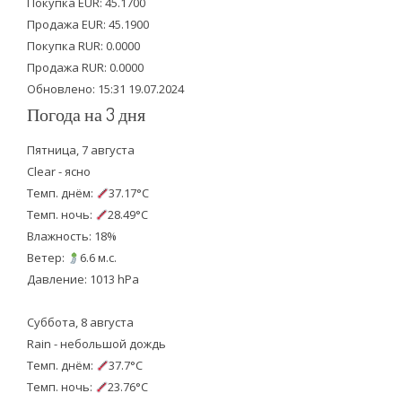
e
o
b
Покупка EUR: 45.1700
Продажа EUR: 45.1900
r
o
e
Покупка RUR: 0.0000
k
Продажа RUR: 0.0000
Обновлено: 15:31 19.07.2024
Погода на 3 дня
Пятница, 7 августа
Clear - ясно
Темп. днём:
37.17°C
Темп. ночь:
28.49°C
Влажность: 18%
Ветер:
6.6 м.с.
Давление: 1013 hPa
Суббота, 8 августа
Rain - небольшой дождь
Темп. днём:
37.7°C
Темп. ночь:
23.76°C