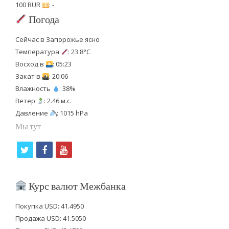
100 RUR
: -
Погода
Сейчас в Запорожье ясно
Температура
: 23.8°C
Восход в
: 05:23
Закат в
: 20:06
Влажность
: 38%
Ветер
: 2.46 м.с.
Давление
: 1015 hPa
Мы тут
t
f
y
w
a
o
i
c
u
Курс валют Межбанка
t
e
t
Покупка USD: 41.4950
t
b
u
Продажа USD: 41.5050