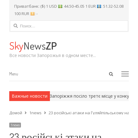
Приватбанк: ($) 1 USD
: 44.50-45.05 1 EUR
: 51.32-52.08
100 RUR
: -
Найти:
Sky
News
ZP
Все новости Запорожья в одном месте...
Open
Menu
Menu
search
panel
 армейские методы.
Важные новости
Запоріжжя посіло третє місце у конкурсі 
Домой
1news
23 російські атаки на Гуляйпільському напр
1news
23 російські атаки на