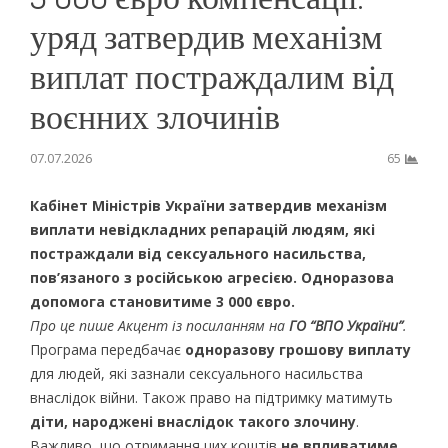
уряд затвердив механізм
виплат постраждалим від
воєнних злочинів
07.07.2026
65
Кабінет Міністрів України затвердив механізм
виплати невідкладних репарацій людям, які
постраждали від сексуального насильства,
пов’язаного з російською агресією. Одноразова
допомога становитиме 3 000 євро.
Про це пише Акцент із посиланням на
ГО “ВПО України”
.
Програма передбачає
одноразову грошову виплату
для людей, які зазнали сексуального насильства
внаслідок війни. Також право на підтримку матимуть
діти, народжені внаслідок такого злочину
.
Важливо, що отримання цих коштів
не впливатиме