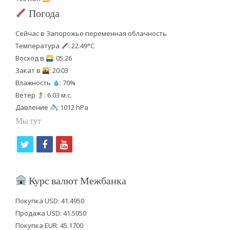
Погода
Сейчас в Запорожье переменная облачность
Температура
: 22.49°C
Восход в
: 05:26
Закат в
: 20:03
Влажность
: 70%
Ветер
: 6.03 м.с.
Давление
: 1012 hPa
Мы тут
t
f
y
w
a
o
i
c
u
Курс валют Межбанка
t
e
t
Покупка USD: 41.4950
t
b
u
Продажа USD: 41.5050
e
o
b
Покупка EUR: 45.1700