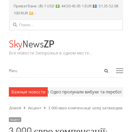
Приватбанк: ($) 1 USD
: 44.50-45.05 1 EUR
: 51.35-52.08
100 RUR
: -
Найти:
Sky
News
ZP
Все новости Запорожья в одном месте...
Open
Menu
Menu
search
panel
армейские методы.
Важные новости
В Одесі пролунали вибухи та перебої зі світ
Домой
Акцент
3 000 євро компенсації: уряд затвердив ме
Акцент
3 000 євро компенсації: