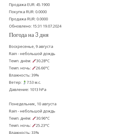
Продажа EUR: 45.1900
r
o
e
Покупка RUR: 0.0000
k
Продажа RUR: 0.0000
Обновлено: 15:31 19.07.2024
Погода на 3 дня
Воскресенье, 9 августа
Rain - небольшой дождь
Темп. днём:
30.28°C
Темп. ночь:
26.66°C
Влажность: 39%
Ветер:
7.53 м.с.
Давление: 1013 hPa
Понедельник, 10 августа
Rain - небольшой дождь
Темп. днём:
30.96°C
Темп. ночь:
25.23°C
Влажность: 33%