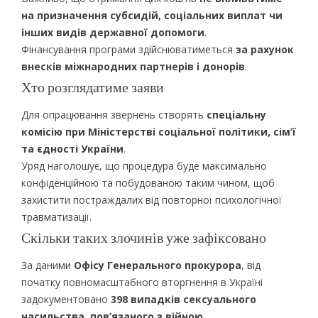
на призначення субсидій, соціальних виплат чи
інших видів державної допомоги
.
Фінансування програми здійснюватиметься
за рахунок
внесків міжнародних партнерів і донорів
.
Хто розглядатиме заяви
Для опрацювання звернень створять
спеціальну
комісію при Міністерстві соціальної політики, сім’ї
та єдності України
.
Уряд наголошує, що процедура буде максимально
конфіденційною та побудованою таким чином, щоб
захистити постраждалих від повторної психологічної
травматизації.
Скільки таких злочинів уже зафіксовано
За даними
Офісу Генерального прокурора
, від
початку повномасштабного вторгнення в Україні
задокументовано
398 випадків сексуального
насильства, пов’язаного з війною
.