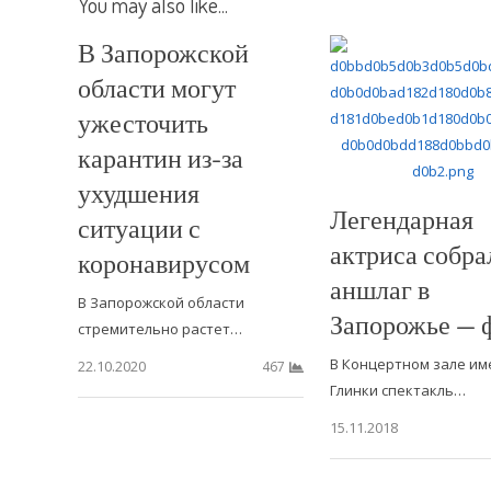
You may also like...
В Запорожской
области могут
ужесточить
карантин из-за
ухудшения
Легендарная
ситуации с
актриса собра
коронавирусом
аншлаг в
В Запорожской области
Запорожье — 
стремительно растет…
В Концертном зале им
22.10.2020
467
Глинки спектакль…
15.11.2018