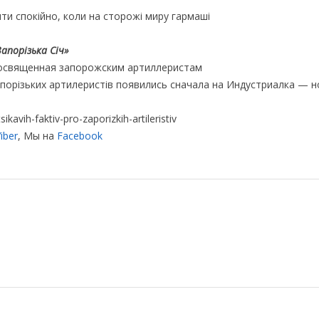
апорізька Січ»
посвященная запорожским артиллеристам
апорізьких артилеристів появились сначала на Индустриалка — 
kavih-faktiv-pro-zaporizkih-artileristiv
iber
, Мы на
Facebook