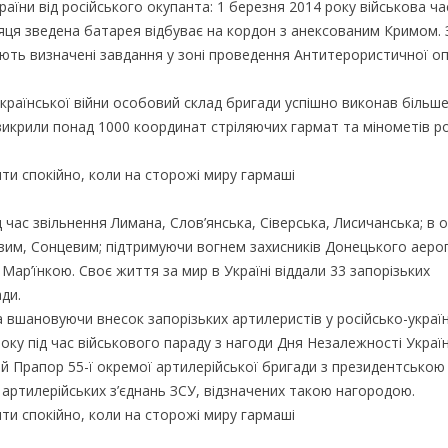
країни від російського окупанта: 1 березня 2014 року військова ч
яця зведена батарея відбуває на кордон з анексованим Кримом. 
ують визначені завдання у зоні проведення Антитерористичної опе
-української війни особовий склад бригади успішно виконав більш
викрили понад 1000 координат стріляючих гармат та мінометів ро
 час звільнення Лимана, Слов’янська, Сіверська, Лисичанська; в 
евим, Сонцевим; підтримуючи вогнем захисників Донецького аеро
Мар’їнкою. Своє життя за мир в Україні віддали 33 запорізьких
ди.
 та вшановуючи внесок запорізьких артилеристів у російсько-україн
ку під час військового параду з нагоди Дня Незалежності Украї
 Прапор 55-ї окремої артилерійської бригади з президентською
 артилерійських з’єднань ЗСУ, відзначених такою нагородою.