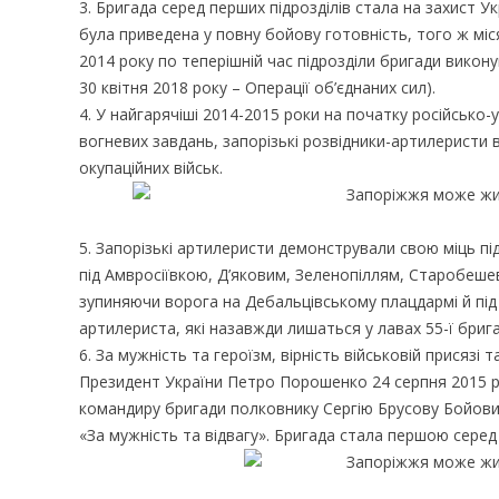
3. Бригада серед перших підрозділів стала на захист У
була приведена у повну бойову готовність, того ж міс
2014 року по теперішній час підрозділи бригади викон
30 квітня 2018 року – Операції об’єднаних сил).
4. У найгарячіші 2014-2015 роки на початку російсько
вогневих завдань, запорізькі розвідники-артилеристи 
окупаційних військ.
5. Запорізькі артилеристи демонстрували свою міць під
під Амвросіївкою, Д’яковим, Зеленопіллям, Старобеш
зупиняючи ворога на Дебальцівському плацдармі й під 
артилериста, які назавжди лишаться у лавах 55-ї брига
6. За мужність та героїзм, вірність військовій присязі
Президент України Петро Порошенко 24 серпня 2015 ро
командиру бригади полковнику Сергію Брусову Бойовий
«За мужність та відвагу». Бригада стала першою серед