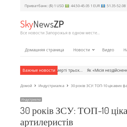
Приватбанк: ($) 1 USD
: 44.50-45.05 1 EUR
: 51.35-52.0
Sky
News
ZP
Все новости Запорожья в одном месте...
Домашняя страница
Новости
Видео
Н
ь: що відомо про смерті трьох…
Важные новости
Як «Місія нездійсненна». Укра
Домой
Индустриалка
30 років ЗСУ: ТОП-10 цікавих 
Индустриалка
30 років ЗСУ: ТОП-10 ціка
артилеристів