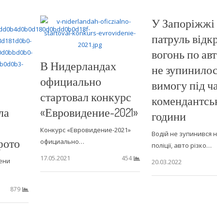
У Запоріжжі
патруль відк
вогонь по авт
В Нидерландах
не зупинилос
официально
вимогу під ч
стартовал конкурс
комендантсь
ла
«Евровидение-2021»
години
Конкурс «Евровидение-2021»
Водій не зупинився 
фото
официально…
поліції, авто різко…
17.05.2021
454
ени
20.03.2022
879