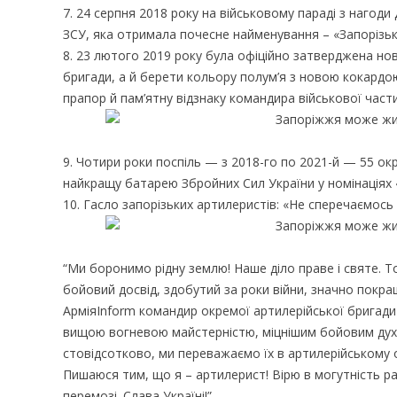
7. 24 серпня 2018 року на військовому параді з наго
ЗСУ, яка отримала почесне найменування – «Запорізька
8. 23 лютого 2019 року була офіційно затверджена но
бригади, а й берети кольору полум’я з новою кокардо
прапор й пам’ятну відзнаку командира військової част
9. Чотири роки поспіль — з 2018-го по 2021-й — 55 о
найкращу батарею Збройних Сил України у номінаціях 
10. Гасло запорізьких артилеристів: «Не сперечаємось
“Ми боронимо рідну землю! Наше діло праве і святе. Том
бойовий досвід, здобутий за роки війни, значно покр
АрміяInform командир окремої артилерійської бригад
вищою вогневою майстерністю, міцнішим бойовим духом.
стовідсотково, ми переважаємо їх в артилерійському о
Пишаюся тим, що я – артилерист! Вірю в могутність рак
перемозі. Слава Україні!”