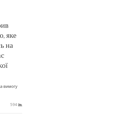
рив
о, яке
ь на
ас
кої
на вимогу
594