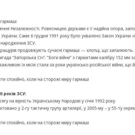
 гармаші
ення Незалежності. Ровесницею держави є її надійна опора, зап
 України. Саме 6 грудня 1991 року було ухвалено Закон України 
м народження ЗСУ.
 пращурів продовжують сучасні гармаші — хлопці, що запалюють.
ада “Запорізька Січ”. “Боги війни” з гарматами калібру 152 мм 
жливою їх місія стала за роки українсько-російської війни, що й
0 років ЗСУ:
сягу на вірність Українському Народові у січні 1992 року.
товано у 2-гу тактичну групу артилерії, у 2005-му – у 55-ту окре