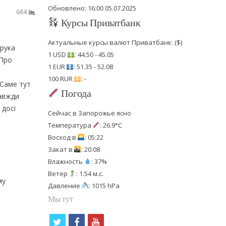
Обновлено: 16:00 05.07.2025
684
Курсы Приватбанк
Актуальные курсы валют Приватбанк: ($)
орука
1 USD
: 44.50 - 45.05
«Про
1 EUR
: 51.35 - 52.08
100 RUR
: -
 Саме тут
Погода
завжди
 досі
Сейчас в Запорожье ясно
Температура
: 26.9°C
Восход в
: 05:22
Закат в
: 20:08
Влажность
: 37%
Ветер
: 1.54 м.с.
му
Давление
: 1015 hPa
Мы тут
t
f
y