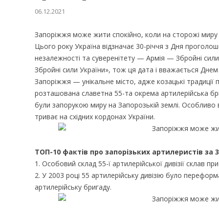
06.12.2021
Запоріжжя може жити спокійно, коли на сторожі миру
Цього року Україна відзначає 30-річчя з Дня проголош
незалежності та суверенітету — Армія — Збройні сили
Збройні сили України», тож ця дата і вважається Дне
Запоріжжя — унікальне місто, адже козацькі традиції
розташована славетна 55-та окрема артилерійська бриг
були запорукою миру на Запорозькій землі. Особливо ва
триває на східних кордонах України.
ТОП-10 фактів про запорізьких артилеристів за 3
1. Особовий склад 55-ї артилерійської дивізії склав при
2. У 2003 році 55 артилерійську дивізію було переформа
артилерійську бригаду.