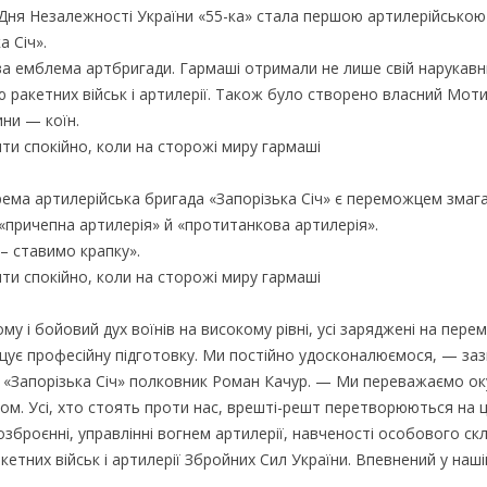
ди Дня Незалежності України «55-ка» стала першою артилерійсько
 Січ».
ва емблема артбригади. Гармаші отримали не лише свій нарукавн
ю ракетних військ і артилерії. Також було створено власний Мот
ини — коїн.
крема артилерійська бригада «Запорізька Січ» є переможцем змаг
«причепна артилерія» й «протитанкова артилерія».
 – ставимо крапку».
у і бойовий дух воїнів на високому рівні, усі заряджені на перем
ащує професійну підготовку. Ми постійно удосконалюємося, — за
и «Запорізька Січ» полковник Роман Качур. — Ми переважаємо ок
 Усі, хто стоять проти нас, врешті-решт перетворюються на ціл
зброєнні, управлінні вогнем артилерії, навченості особового скл
етних військ і артилерії Збройних Сил України. Впевнений у наші