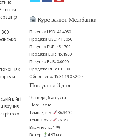
астина
w
a
o
З квітня
i
c
u
рації (з
Курс валют Межбанка
t
e
t
е 300
Покупка USD: 41.4950
t
b
u
сійсько-
Продажа USD: 41.5050
e
o
b
Покупка EUR: 45.1700
Продажа EUR: 45.1900
r
o
e
Покупка RUR: 0.0000
k
оточеннях
Продажа RUR: 0.0000
порту й
Обновлено: 15:31 19.07.2024
Погода на 3 дня
Четверг, 6 августа
ській війні
Clear - ясно
ни вручив
Темп. днём:
36.34°C
 стрічкою
Темп. ночь:
26.9°C
Влажность: 17%
Ветер:
4.97 м.с.