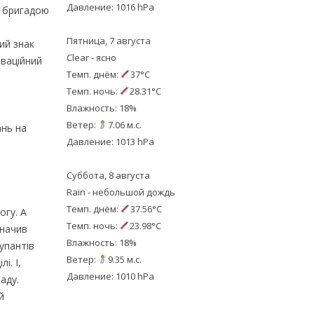
Давление: 1016 hPa
ю бригадою
Пятница, 7 августа
ий знак
Clear - ясно
иваційний
Темп. днём:
37°C
Темп. ночь:
28.31°C
Влажность: 18%
Ветер:
7.06 м.с.
ань на
Давление: 1013 hPa
Суббота, 8 августа
Rain - небольшой дождь
Темп. днём:
37.56°C
огу. А
Темп. ночь:
23.98°C
значив
Влажность: 18%
упантів
Ветер:
9.35 м.с.
і. І,
Давление: 1010 hPa
аду.
й