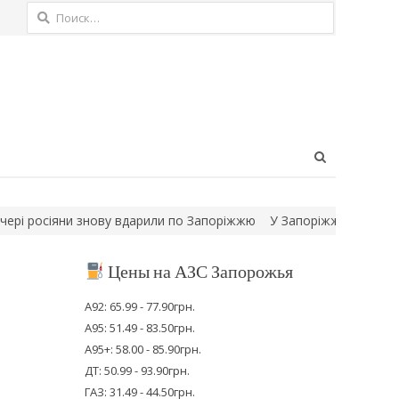
Найти:
Open
search
panel
ни знову вдарили по Запоріжжю
У Запоріжжі сталася пожежа в 
Цены на АЗС Запорожья
А92: 65.99 - 77.90грн.
А95: 51.49 - 83.50грн.
А95+: 58.00 - 85.90грн.
ДТ: 50.99 - 93.90грн.
ГАЗ: 31.49 - 44.50грн.