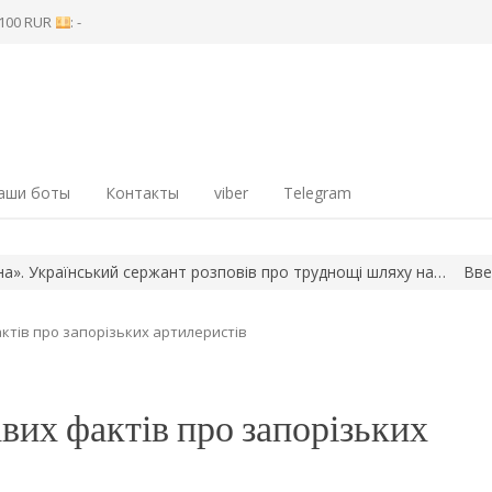
8 100 RUR
: -
аши боты
Контакты
viber
Telegram
їнський сержант розповів про труднощі шляху на…
Ввечері росія
фактів про запорізьких артилеристів
вих фактів про запорізьких