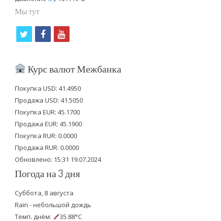
Мы тут
t
f
y
w
a
o
i
c
u
Курс валют Межбанка
t
e
t
Покупка USD: 41.4950
t
b
u
Продажа USD: 41.5050
e
o
b
Покупка EUR: 45.1700
Продажа EUR: 45.1900
r
o
e
Покупка RUR: 0.0000
k
Продажа RUR: 0.0000
Обновлено: 15:31 19.07.2024
Погода на 3 дня
Суббота, 8 августа
Rain - небольшой дождь
Темп. днём:
35.88°C