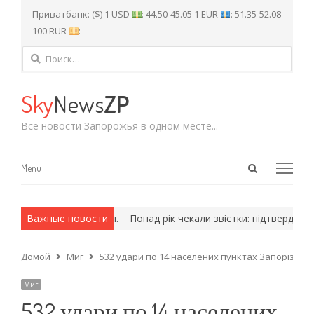
Приватбанк: ($) 1 USD
: 44.50-45.05 1 EUR
: 51.35-52.08
100 RUR
: -
Найти:
Sky
News
ZP
Все новости Запорожья в одном месте...
Open
Menu
Menu
search
panel
ех и армейские методы.
Важные новости
Понад рік чекали звістки: підтвердилас
Домой
Миг
532 удари по 14 населених пунктах Запорізької
Миг
532 удари по 14 населених