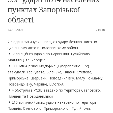
пунктах Запорізької
області
14.10.2025
215
2 людини загинули внаслідок удару безпілотника по
цивільному авто в Пологівському районі.
7 авіаційних ударів по Барвинівці, Гуляйполю,
Малинівці та Білогір’ю.
311 БпЛА різної модифікації (переважно FPV)
атакували Тернувате, Біленьке, Плавні, Степове,
Приморське, Щербаки, Новоданилівку, Малу Токмачку,
Новоандріївку, Чарівне, Білогір’я.
4 обстріли з РСЗВ завдано по території Степового,
Плавнів та Новоданилівки.
210 артилерійських ударів нанесено по території
Плавнів, Степового, Приморського, Гуляйполя,