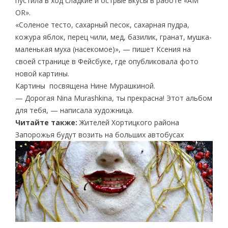
пустила в ход сладкие и острые вкусы в работе «AM
OR».
«Соленое тесто, сахарный песок, сахарная пудра,
кожура яблок, перец чили, мед, базилик, гранат, мушка-
маленькая муха (насекомое)», — пишет Ксения на
своей странице в Фейсбуке, где опубликовала фото
новой картины.
Картины посвящена Нине Мурашкиной.
— Дорогая Nina Murashkina, ты прекрасна! Этот альбом
для тебя, — написала художница.
Читайте также:
Жителей Хортицкого района
Запорожья будут возить на больших автобусах