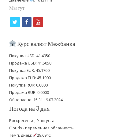
Мы тут
t
f
y
w
a
o
i
c
u
Курс валют Межбанка
t
e
t
Покупка USD: 41.4950
t
b
u
Продажа USD: 41.5050
e
o
b
Покупка EUR: 45.1700
Продажа EUR: 45.1900
r
o
e
Покупка RUR: 0.0000
k
Продажа RUR: 0.0000
Обновлено: 15:31 19.07.2024
Погода на 3 дня
Воскресенье, 9 августа
Clouds - переменная облачность
Темп. днём:
29.69°C