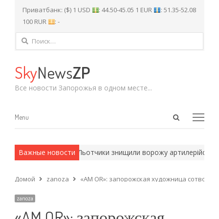
Приватбанк: ($) 1 USD
: 44.50-45.05 1 EUR
: 51.35-52.08
100 RUR
: -
Найти:
Sky
News
ZP
Все новости Запорожья в одном месте...
Open
Menu
Menu
search
panel
рмейские методы.
Важные новости
Льотчики знищили ворожу артилерійську пози
Домой
zanoza
«AM OR»: запорожская художница сотворил
zanoza
«AM OR»: запорожская