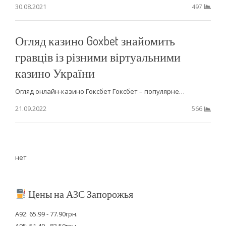
30.08.2021
497
Огляд казино Goxbet знайомить
гравців із різними віртуальними
казино України
Огляд онлайн-казино Гоксбет Гоксбет – популярне…
21.09.2022
566
нет
Цены на АЗС Запорожья
А92: 65.99 - 77.90грн.
А95: 51.49 - 83.50грн.