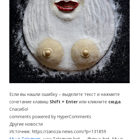
Если вы нашли ошибку – выделите текст и нажмите
сочетание клавиш
Shift + Enter
или кликните
сюда
.
Спасибо!
comments powered by HyperComments
Другие новости
Источник: https://zanoza-news.com/?p=131859
Мы в Telegram
, наш Telegram bot — @zpua_bot, Мы в