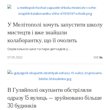
У Мелітополі хочуть запустити школу
мистецтв і вже знайшли
колаборантку, що її очолить
Окрім кількох шкіл та пари дитсадків у…
07.05.2022
368
В Гуляйполі окупанти обстріляли
одразу 15 вулиць — зруйновано більше
30 будинків