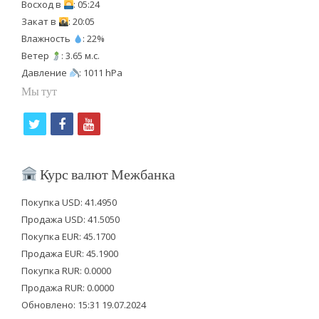
Восход в
: 05:24
Закат в
: 20:05
Влажность
: 22%
Ветер
: 3.65 м.с.
Давление
: 1011 hPa
Мы тут
t
f
y
w
a
o
i
c
u
Курс валют Межбанка
t
e
t
Покупка USD: 41.4950
t
b
u
Продажа USD: 41.5050
e
o
b
Покупка EUR: 45.1700
Продажа EUR: 45.1900
r
o
e
Покупка RUR: 0.0000
k
Продажа RUR: 0.0000
Обновлено: 15:31 19.07.2024