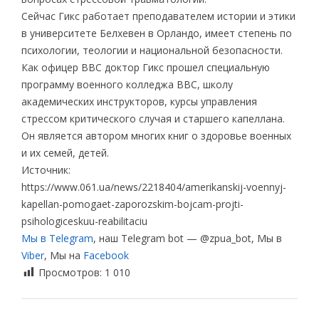
Сейчас Гикс работает преподавателем истории и этики
в университете Белхевен в Орландо, имеет степень по
психологии, теологии и национальной безопасности.
Как офицер ВВС доктор Гикс прошел специальную
программу военного колледжа ВВС, школу
академических инструкторов, курсы управления
стрессом критического случая и старшего капеллана.
Он является автором многих книг о здоровье военных
и их семей, детей.
Источник:
https://www.061.ua/news/2218404/amerikanskij-voennyj-
kapellan-pomogaet-zaporozskim-bojcam-projti-
psihologiceskuu-reabilitaciu
Мы в Telegram
, наш Telegram bot — @zpua_bot, Мы в
Viber
, Мы на
Facebook
Просмотров:
1 010