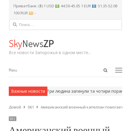
Приватбанк: ($) 1 USD
: 44.50-45.05 1 EUR
: 51.35-52.08
100 RUR
: -
Найти:
Sky
News
ZP
Все новости Запорожья в одном месте...
Open
Menu
Menu
search
panel
армейские методы.
Важные новости
Три людина загинули та чотири поранено: о
Домой
061
Американский военный капеллан помогает за
061
Американский военный