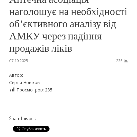
наголошує на необхідності
обʼєктивного аналізу від
АМКУ через падіння
продажів ліків
07.10.2025
235
Автор:
Сергій Новіков
Просмотров:
235
Share this post