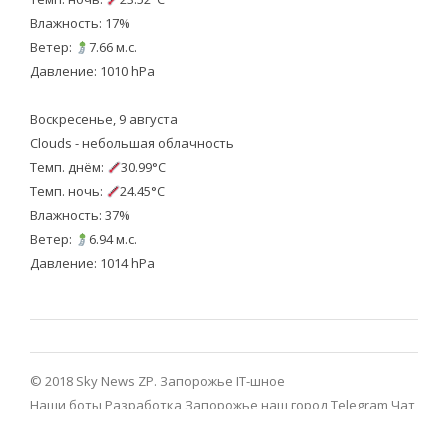
Влажность: 17%
Ветер:
7.66 м.с.
Давление: 1010 hPa
Воскресенье, 9 августа
Clouds - небольшая облачность
Темп. днём:
30.99°C
Темп. ночь:
24.45°C
Влажность: 37%
Ветер:
6.94 м.с.
Давление: 1014 hPa
© 2018 Sky News ZP.
Запорожье IT-шное
Наши боты
Разработка
Запорожье наш город Telegram
Чат
Запорожье Telegram
Viber