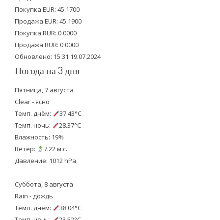
e
o
b
Покупка EUR: 45.1700
Продажа EUR: 45.1900
r
o
e
Покупка RUR: 0.0000
k
Продажа RUR: 0.0000
Обновлено: 15:31 19.07.2024
Погода на 3 дня
Пятница, 7 августа
Clear - ясно
Темп. днём:
37.43°C
Темп. ночь:
28.37°C
Влажность: 19%
Ветер:
7.22 м.с.
Давление: 1012 hPa
Суббота, 8 августа
Rain - дождь
Темп. днём:
38.04°C
Темп. ночь:
23.52°C