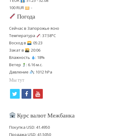
1 EUR
: 51.25 - 52.08
100 RUR
: -
Погода
Сейчас в Запорожье ясно
Температура
: 37.58°C
Восход в
: 05:23
Закат в
: 20:06
Влажность
: 18%
Ветер
: 6.16 м.с.
Давление
: 1012 hPa
Мы тут
t
f
y
w
a
o
i
c
u
Курс валют Межбанка
t
e
t
Покупка USD: 41.4950
t
b
u
Продажа USD: 41.5050