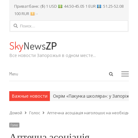
Приватбанк: ($) 1 USD
: 44.50-45.05 1 EUR
: 51.25-52.08
100 RUR
: -
Найти:
Sky
News
ZP
Все новости Запорожья в одном месте...
Open
Menu
Menu
search
panel
 и армейские методы.
Важные новости
Окрім «Пакунка школяра»: у Запоріжжі б
Домой
Голос
Аптечна асоціація наголошує на необхідності 
Голос
Аптечна асоціація