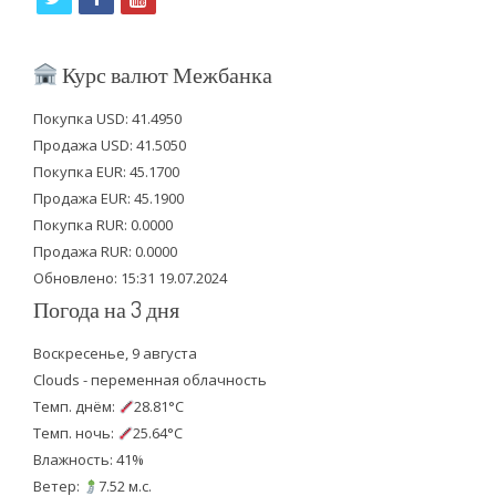
w
a
o
i
c
u
Курс валют Межбанка
t
e
t
Покупка USD: 41.4950
t
b
u
Продажа USD: 41.5050
e
o
b
Покупка EUR: 45.1700
Продажа EUR: 45.1900
r
o
e
Покупка RUR: 0.0000
k
Продажа RUR: 0.0000
Обновлено: 15:31 19.07.2024
Погода на 3 дня
Воскресенье, 9 августа
Clouds - переменная облачность
Темп. днём:
28.81°C
Темп. ночь:
25.64°C
Влажность: 41%
Ветер:
7.52 м.с.