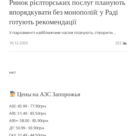
Ринок рієлторських послуг планують
впорядкувати без монополій: у Раді
готують рекомендації
У парламенті найближчим часом планують створити…
16.12.2025
252
нет
Цены на АЗС Запорожья
А92: 65.99 - 77.90грн.
А95: 51.49 - 83.50грн.
А95+: 58.00 - 85.90грн.
ДТ: 50.99 - 93.90грн.
ГАЗ: 31.49 - 44.50грн.