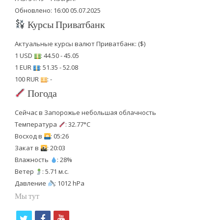
Обновлено: 16:00 05.07.2025
Курсы Приватбанк
Актуальные курсы валют Приватбанк: ($)
1 USD
: 44.50 - 45.05
1 EUR
: 51.35 - 52.08
100 RUR
: -
Погода
Сейчас в Запорожье небольшая облачность
Температура
: 32.77°C
Восход в
: 05:26
Закат в
: 20:03
Влажность
: 28%
Ветер
: 5.71 м.с.
Давление
: 1012 hPa
Мы тут
t
f
y