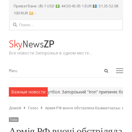
Приватбанк: ($) 1 USD
: 44.50-45.05 1 EUR
: 51.35-52.08
100 RUR
: -
Найти:
Sky
News
ZP
Все новости Запорожья в одном месте...
Open
Menu
Menu
search
panel
армейские методы.
Важные новости
Футбол. Запорізький “Iron” припиняє боротьб
Домой
Голос
Армія РФ вночі обстріляла Краматорськ: є заг
Голос
Армія РФ вночі обстріляла