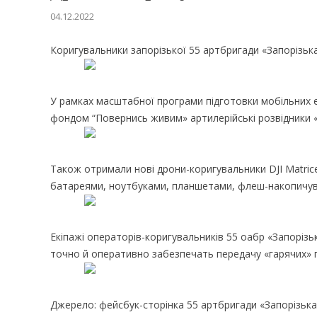
04.12.2022
Коригувальники запорізької 55 артбригади «Запорізьк
У рамках масштабної програми підготовки мобільних 
фондом “Повернись живим» артилерійські розвідники «З
Також отримали нові дрони-коригувальники DJI Matri
батареями, ноутбуками, планшетами, флеш-накопичува
Екіпажі операторів-коригувальників 55 оабр «Запорізьк
точно й оперативно забезпечать передачу «гарячих» п
Джерело: фейсбук-сторінка 55 артбригади «Запорізька