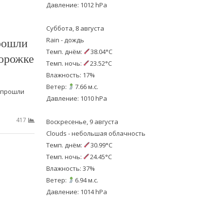
Давление: 1012 hPa
Суббота, 8 августа
рошли
Rain - дождь
Темп. днём:
38.04°C
дорожке
Темп. ночь:
23.52°C
Влажность: 17%
Ветер:
7.66 м.с.
 прошли
Давление: 1010 hPa
417
Воскресенье, 9 августа
Clouds - небольшая облачность
Темп. днём:
30.99°C
Темп. ночь:
24.45°C
Влажность: 37%
Ветер:
6.94 м.с.
Давление: 1014 hPa