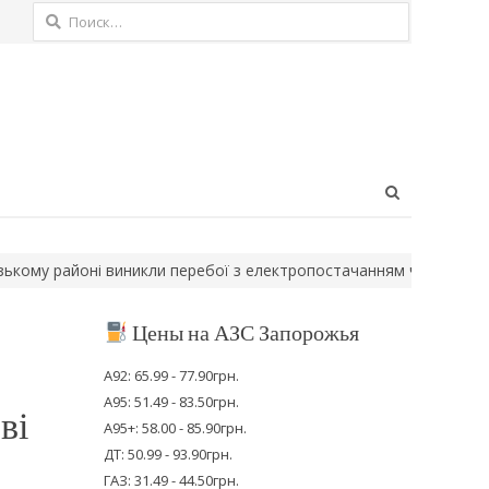
Найти:
Open
search
panel
 районі виникли перебої з електропостачанням через ворожий у
Цены на АЗС Запорожья
А92: 65.99 - 77.90грн.
А95: 51.49 - 83.50грн.
ві
А95+: 58.00 - 85.90грн.
ДТ: 50.99 - 93.90грн.
ГАЗ: 31.49 - 44.50грн.