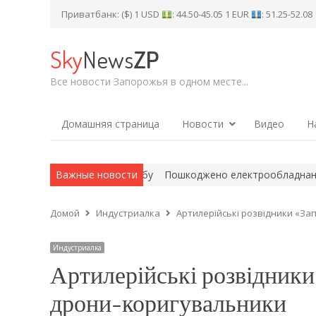
Приватбанк: ($) 1 USD
: 44.50-45.05 1 EUR
: 51.25-52.0
Sky
News
ZP
Все новости Запорожья в одном месте...
Домашняя страница
Новости
Видео
Н
и нерозірвану авіабомбу
Важные новости
Пошкоджено електрообладнання: без с
Домой
Индустриалка
Артилерійські розвідники «Зап
Индустриалка
Артилерійські розвідники 
дрони-коригувальники