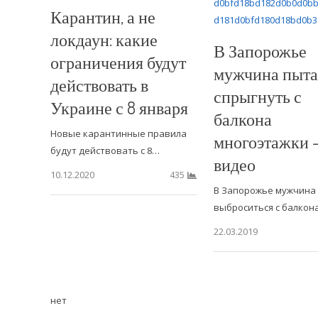
Карантин, а не
локдаун: какие
В Запорожье
ограничения будут
мужчина пыта
действовать в
спрыгнуть с
Украине с 8 января
балкона
Новые карантинные правила
многоэтажки 
будут действовать с 8…
видео
10.12.2020
435
В Запорожье мужчина
выброситься с балкон
22.03.2019
нет