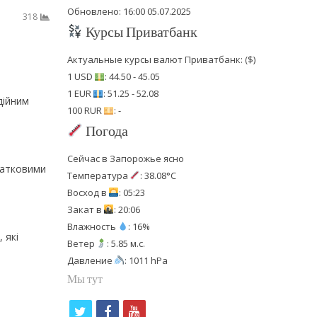
Обновлено: 16:00 05.07.2025
318
Курсы Приватбанк
Актуальные курсы валют Приватбанк: ($)
1 USD
: 44.50 - 45.05
1 EUR
: 51.25 - 52.08
дійним
100 RUR
: -
Погода
Сейчас в Запорожье ясно
датковими
Температура
: 38.08°C
Восход в
: 05:23
Закат в
: 20:06
Влажность
: 16%
 які
Ветер
: 5.85 м.с.
Давление
: 1011 hPa
Мы тут
t
f
y