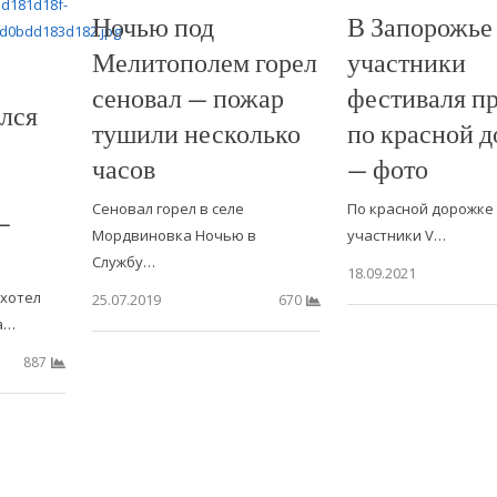
Ночью под
В Запорожье
Мелитополем горел
участники
сеновал — пожар
фестиваля п
лся
тушили несколько
по красной 
часов
— фото
Сеновал горел в селе
По красной дорожке
—
Мордвиновка Ночью в
участники V…
Службу…
18.09.2021
 хотел
25.07.2019
670
а…
887