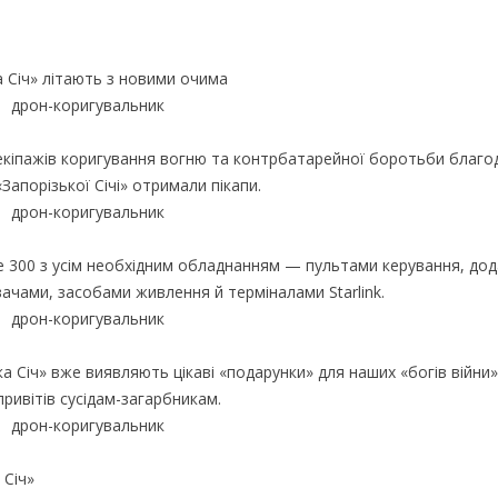
а Січ» літають з новими очима
екіпажів коригування вогню та контрбатарейної боротьби благо
апорізької Січі» отримали пікапи.
ce 300 з усім необхідним обладнанням — пультами керування, до
чами, засобами живлення й терміналами Starlink.
а Січ» вже виявляють цікаві «подарунки» для наших «богів війни»,
ривітів сусідам-загарбникам.
 Січ»