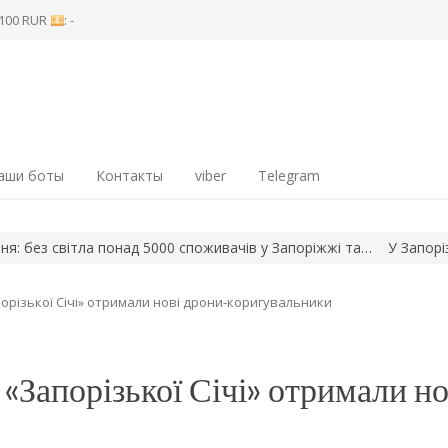
8 100 RUR
: -
аши боты
Контакты
viber
Telegram
вітла понад 5000 споживачів у Запоріжжі та…
У Запорізькому
орізької Січі» отримали нові дрони-коригувальники
«Запорізької Січі» отримали но