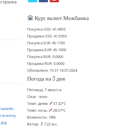
устріалка
w
a
o
i
c
u
Курс валют Межбанка
t
e
t
Покупка USD: 41.4950
t
b
u
Продажа USD: 41.5050
e
o
b
Покупка EUR: 45.1700
Продажа EUR: 45.1900
r
o
e
Покупка RUR: 0.0000
k
Продажа RUR: 0.0000
Обновлено: 15:31 19.07.2024
Погода на 3 дня
Пятница, 7 августа
Clear - ясно
Темп. днём:
37.32°C
Темп. ночь:
28.37°C
Влажность: 18%
Ветер:
7.22 м.с.