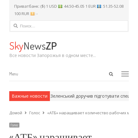
Приватбанк: ($) 1 USD
: 44.50-45.05 1 EUR
: 51.35-52.08
100 RUR
: -
Найти:
Sky
News
ZP
Все новости Запорожья в одном месте...
Open
Menu
Menu
search
panel
 армейские методы.
Важные новости
Зеленський доручив підготувати спеціальну
Домой
Голос
«АТБ» наращивает количество рабочих мест
Голос
«АТБ» наращивает