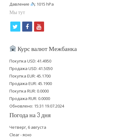
Давление
: 1015 hPa
Мы тут
t
f
y
w
a
o
i
c
u
Курс валют Межбанка
t
e
t
Покупка USD: 41.4950
t
b
u
Продажа USD: 41.5050
e
o
b
Покупка EUR: 45.1700
Продажа EUR: 45.1900
r
o
e
Покупка RUR: 0.0000
k
Продажа RUR: 0.0000
Обновлено: 15:31 19.07.2024
Погода на 3 дня
Четверг, 6 августа
Clear - ясно