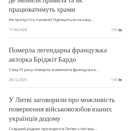
працюватимуть храми
Не пропустіть головне! Підпишіться на наші…
11.04.2026
150
Померла легендарна французька
акторка Бріджіт Бардо
У віці 91 року померла знаменита французька…
28.12.2025
193
У Литві заговорили про можливість
повернення військовозобов’язаних
українців додому
Старший радник президента Литви з питань…