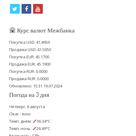
t
f
y
w
a
o
i
c
u
Курс валют Межбанка
t
e
t
Покупка USD: 41.4950
t
b
u
Продажа USD: 41.5050
e
o
b
Покупка EUR: 45.1700
Продажа EUR: 45.1900
r
o
e
Покупка RUR: 0.0000
k
Продажа RUR: 0.0000
Обновлено: 15:31 19.07.2024
Погода на 3 дня
Четверг, 6 августа
Clear - ясно
Темп. днём:
36.34°C
Темп. ночь:
26.49°C
Влажность: 17%