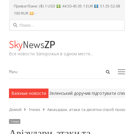
Приватбанк: ($) 1 USD
: 44.50-45.05 1 EUR
: 51.35-52.08
100 RUR
: -
Найти:
Sky
News
ZP
Все новости Запорожья в одном месте...
Open
Menu
Menu
search
panel
и армейские методы.
Важные новости
Зеленський доручив підготувати спеціальн
Домой
1news
Авіаудари, атаки та десятки спроб прорвати
1news
Авіаудари, атаки та