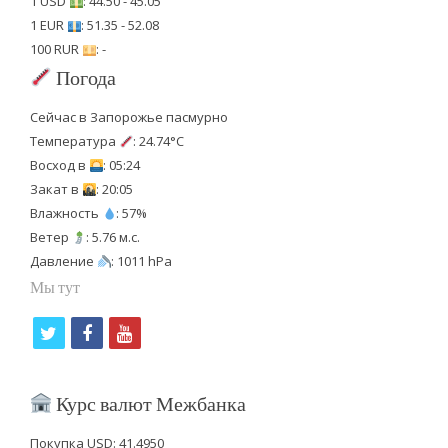
1 USD
: 44.50 - 45.05
1 EUR
: 51.35 - 52.08
100 RUR
: -
Погода
Сейчас в Запорожье пасмурно
Температура
: 24.74°C
Восход в
: 05:24
Закат в
: 20:05
Влажность
: 57%
Ветер
: 5.76 м.с.
Давление
: 1011 hPa
Мы тут
t
f
y
w
a
o
i
c
u
Курс валют Межбанка
t
e
t
Покупка USD: 41.4950