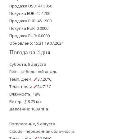
t
b
u
Продажа USD: 41.5050
e
o
b
Покупка EUR: 45.1700
Продажа EUR: 45.1900
r
o
e
Покупка RUR: 0.0000
k
Продажа RUR: 0.0000
Обновлено: 15:31 19.07.2024
Погода на 3 дня
Суббота, 8 августа
Rain - небольшой дождь
Темп. днём:
37.26°C
Темп. ночь:
24.71°C
Влажность: 18%
Ветер:
8.73 м.с.
Давление: 1009 hPa
Воскресенье, 9 августа
Clouds - переменная облачность
Темп. днём:
30.96°C