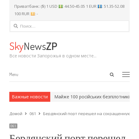
Приватбанк: ($) 1 USD
: 44.50-45.05 1 EUR
: 51.35-52.08
100 RUR
: -
Найти:
Sky
News
ZP
Все новости Запорожья в одном месте...
Open
Menu
Menu
search
panel
 и армейские методы.
Важные новости
Майже 100 російських безпілотників на
Домой
061
Бердянский порт перешел на сокращенную ра
061
Бердянский порт перешел