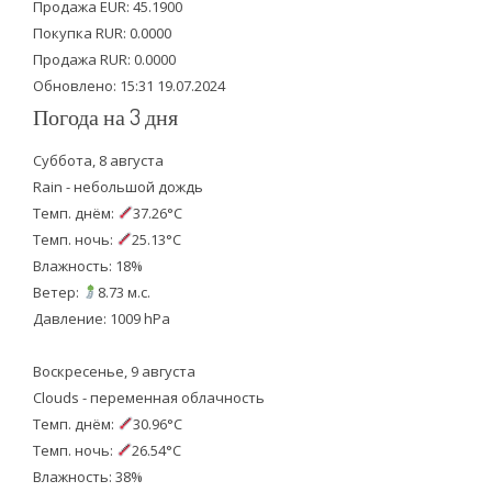
Продажа EUR: 45.1900
r
o
e
Покупка RUR: 0.0000
k
Продажа RUR: 0.0000
Обновлено: 15:31 19.07.2024
Погода на 3 дня
Суббота, 8 августа
Rain - небольшой дождь
Темп. днём:
37.26°C
Темп. ночь:
25.13°C
Влажность: 18%
Ветер:
8.73 м.с.
Давление: 1009 hPa
Воскресенье, 9 августа
Clouds - переменная облачность
Темп. днём:
30.96°C
Темп. ночь:
26.54°C
Влажность: 38%