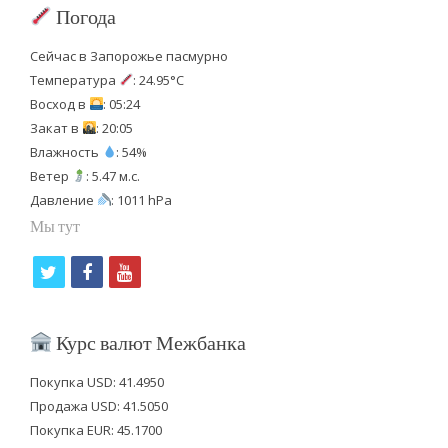
Погода
Сейчас в Запорожье пасмурно
Температура
: 24.95°C
Восход в
: 05:24
Закат в
: 20:05
Влажность
: 54%
Ветер
: 5.47 м.с.
Давление
: 1011 hPa
Мы тут
t
f
y
w
a
o
i
c
u
Курс валют Межбанка
t
e
t
Покупка USD: 41.4950
t
b
u
Продажа USD: 41.5050
e
o
b
Покупка EUR: 45.1700