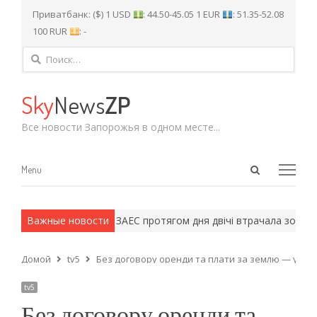
Приватбанк: ($) 1 USD
: 44.50-45.05 1 EUR
: 51.35-52.08
100 RUR
: -
Найти:
Sky
News
ZP
Все новости Запорожья в одном месте...
Open
Menu
Menu
search
panel
 армейские методы.
Важные новости
ЗАЕС протягом дня двічі втрачала зовнішн
Домой
tv5
Без договору оренди та плати за землю — у За
tv5
Без договору оренди та