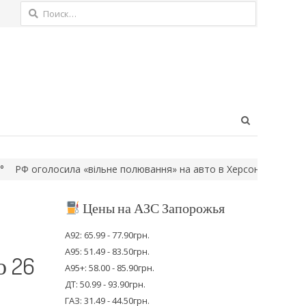
Найти:
Open
search
panel
оголосила «вільне полювання» на авто в Херсонській області, —
Цены на АЗС Запорожья
А92: 65.99 - 77.90грн.
А95: 51.49 - 83.50грн.
о 26
А95+: 58.00 - 85.90грн.
ДТ: 50.99 - 93.90грн.
ГАЗ: 31.49 - 44.50грн.