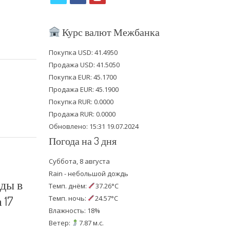
w
a
o
i
c
u
Курс валют Межбанка
t
e
t
Покупка USD: 41.4950
t
b
u
Продажа USD: 41.5050
e
o
b
Покупка EUR: 45.1700
Продажа EUR: 45.1900
r
o
e
Покупка RUR: 0.0000
k
Продажа RUR: 0.0000
Обновлено: 15:31 19.07.2024
Погода на 3 дня
Суббота, 8 августа
Rain - небольшой дождь
ды в
Темп. днём:
37.26°C
 17
Темп. ночь:
24.57°C
Влажность: 18%
Ветер:
7.87 м.с.