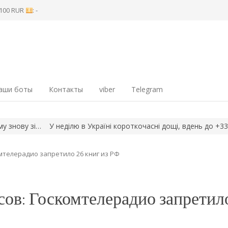
8 100 RUR
: -
аши боты
Контакты
viber
Telegram
у зі…
У неділю в Україні короткочасні дощі, вдень до +33°
РФ 
мтелерадио запретило 26 книг из РФ
сов: Госкомтелерадио запретил