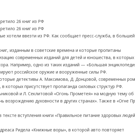
ые хотели ввезти из РФ. Как сообщает пресс-служба, в большей
книг, изданным в советские времена и которые пропитаны
изацию современных изданий для детей и юношества, в которых
ора. Например, одно из таких изданий — «Большая энциклопеди
изируют российское оружие и вооруженные силы РФ.
оторые детективы А. Максимова, Д. Донцовой, современных ро
, в которых присутствует пропаганда силовых структур РФ.
ьниковой и Л. Секлитовой «Огонь Прометея» на модную тему об
очь возрождению духовности в других странах». Также в «Огне 
в тексте вступления книги «Правильное питание здоровых людей
ндреаса Ридела «Книжные воры», в которой авто повторяет