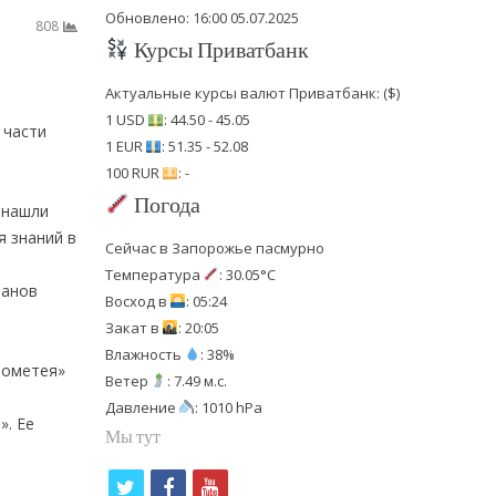
Обновлено: 16:00 05.07.2025
808
Курсы Приватбанк
Актуальные курсы валют Приватбанк: ($)
1 USD
: 44.50 - 45.05
 части
1 EUR
: 51.35 - 52.08
100 RUR
: -
Погода
 нашли
я знаний в
Сейчас в Запорожье пасмурно
Температура
: 30.05°C
манов
Восход в
: 05:24
Закат в
: 20:05
Влажность
: 38%
Прометея»
Ветер
: 7.49 м.с.
Давление
: 1010 hPa
». Ее
Мы тут
t
f
y