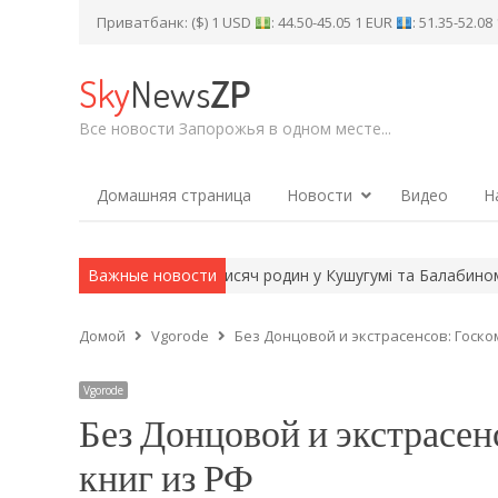
Приватбанк: ($) 1 USD
: 44.50-45.05 1 EUR
: 51.35-52.0
Sky
News
ZP
Все новости Запорожья в одном месте...
Домашняя страница
Новости
Видео
Н
 Євро-2026
Важные новости
Понад 5 тисяч родин у Кушугумі та Балабиному знов
Домой
Vgorode
Без Донцовой и экстрасенсов: Госко
Vgorode
Без Донцовой и экстрасен
книг из РФ