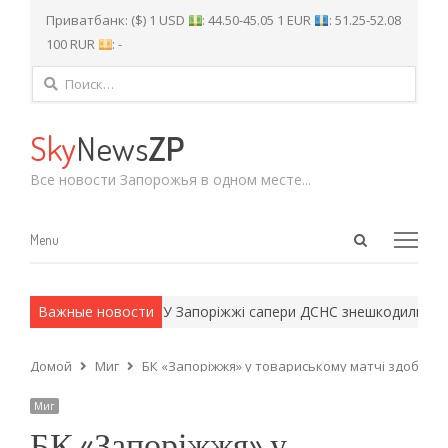
Приватбанк: ($) 1 USD
: 44.50-45.05 1 EUR
: 51.25-52.08
100 RUR
: -
Найти:
Sky
News
ZP
Все новости Запорожья в одном месте...
Open
Menu
Menu
search
panel
 армейские методы.
Важные новости
У Запоріжжі сапери ДСНС знешкодили неро
Домой
Миг
БК «Запоріжжя» у товариському матчі здобув п
Миг
БК «Запоріжжя» у