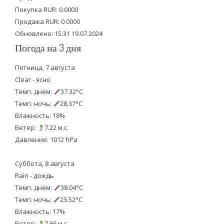
r
o
e
Покупка RUR: 0.0000
k
Продажа RUR: 0.0000
Обновлено: 15:31 19.07.2024
Погода на 3 дня
Пятница, 7 августа
Clear - ясно
Темп. днём:
37.32°C
Темп. ночь:
28.37°C
Влажность: 18%
Ветер:
7.22 м.с.
Давление: 1012 hPa
Суббота, 8 августа
Rain - дождь
Темп. днём:
38.04°C
Темп. ночь:
23.52°C
Влажность: 17%
Ветер:
7.66 м.с.