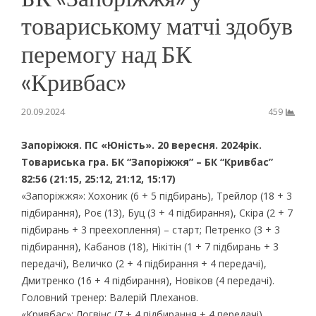
товариському матчі здобув
перемогу над БК
«Кривбас»
20.09.2024
459
Запоріжжя. ПС «Юність». 20 вересня. 2024рік.
Товариська гра. БК “Запоріжжя” – БК “Кривбас”
82:56 (21:15, 25:12, 21:12, 15:17)
«Запоріжжя»: Хохоник (6 + 5 підбирань), Трейлор (18 + 3
підбирання), Роє (13), Буц (3 + 4 підбирання), Скіра (2 + 7
підбирань + 3 преехоплення) – старт; Петренко (3 + 3
підбирання), Кабанов (18), Нікітін (1 + 7 підбирань + 3
передачі), Величко (2 + 4 підбирання + 4 передачі),
Дмитренко (16 + 4 підбирання), Новіков (4 передачі).
Головний тренер: Валерій Плеханов.
«Кривбас»: Логвінс (7 + 4 підбирання + 4 передачі),