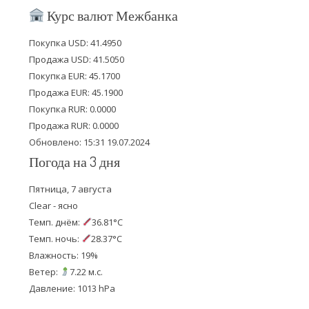
i
c
u
Курс валют Межбанка
t
e
t
Покупка USD: 41.4950
t
b
u
Продажа USD: 41.5050
e
o
b
Покупка EUR: 45.1700
Продажа EUR: 45.1900
r
o
e
Покупка RUR: 0.0000
k
Продажа RUR: 0.0000
Обновлено: 15:31 19.07.2024
Погода на 3 дня
Пятница, 7 августа
Clear - ясно
Темп. днём:
36.81°C
Темп. ночь:
28.37°C
Влажность: 19%
Ветер:
7.22 м.с.
Давление: 1013 hPa