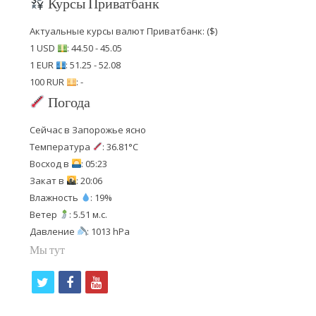
Курсы Приватбанк
Актуальные курсы валют Приватбанк: ($)
1 USD
: 44.50 - 45.05
1 EUR
: 51.25 - 52.08
100 RUR
: -
Погода
Сейчас в Запорожье ясно
Температура
: 36.81°C
Восход в
: 05:23
Закат в
: 20:06
Влажность
: 19%
Ветер
: 5.51 м.с.
Давление
: 1013 hPa
Мы тут
t
f
y
w
a
o