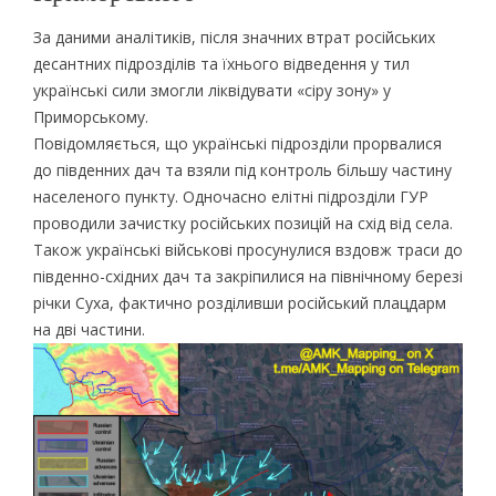
За даними аналітиків, після значних втрат російських
десантних підрозділів та їхнього відведення у тил
українські сили змогли ліквідувати «сіру зону» у
Приморському.
Повідомляється, що українські підрозділи прорвалися
до південних дач та взяли під контроль більшу частину
населеного пункту. Одночасно елітні підрозділи ГУР
проводили зачистку російських позицій на схід від села.
Також українські військові просунулися вздовж траси до
південно-східних дач та закріпилися на північному березі
річки Суха, фактично розділивши російський плацдарм
на дві частини.