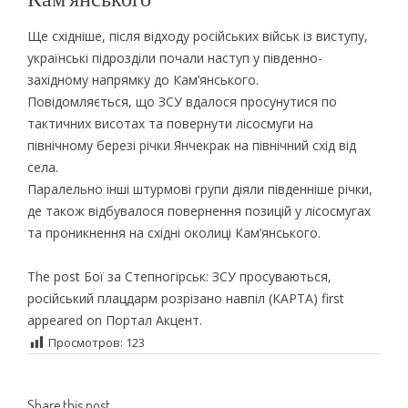
Ще східніше, після відходу російських військ із виступу,
українські підрозділи почали наступ у південно-
західному напрямку до Кам’янського.
Повідомляється, що ЗСУ вдалося просунутися по
тактичних висотах та повернути лісосмуги на
північному березі річки Янчекрак на північний схід від
села.
Паралельно інші штурмові групи діяли південніше річки,
де також відбувалося повернення позицій у лісосмугах
та проникнення на східні околиці Кам’янського.
The post Бої за Степногірськ: ЗСУ просуваються,
російський плацдарм розрізано навпіл (КАРТА) first
appeared on Портал Акцент.
Просмотров:
123
Share this post