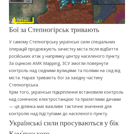
Бої за Степногірськ тривають
У самому Степногірську українські сили спеціальних
операцій продовжують зачистку міста після відбиття
російських атак у напрямку центру населеного пункту.
За оцінкою AMK Mapping, ЗСУ змогли повернути
контроль над східними вулицями та полями на схід від
міста. Наразі тривають бої за західну частину
Степногірська.
Крім того, українські підкріплення встановили контроль
над сонячною електростанцією та прилеглими дачами
— ця ділянка має важливе тактичне значення для
контролю над підступами до населеного пункту.
Українські сили просуваються у бік
Кам’янського