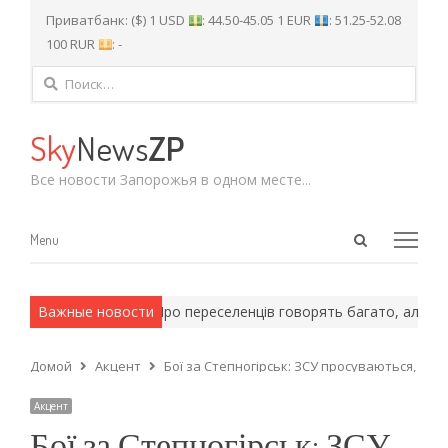
Приватбанк: ($) 1 USD
: 44.50-45.05 1 EUR
: 51.25-52.08
100 RUR
: -
Найти:
Sky
News
ZP
Все новости Запорожья в одном месте...
Open
Menu
Menu
search
panel
рмейские методы.
Важные новости
Про переселенців говорять багато, але сами
Домой
Акцент
Бої за Степногірськ: ЗСУ просуваються, рос
Акцент
Бої за Степногірськ: ЗСУ