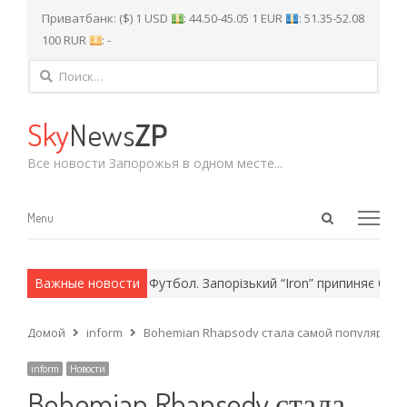
Приватбанк: ($) 1 USD
: 44.50-45.05 1 EUR
: 51.35-52.08
100 RUR
: -
Найти:
Sky
News
ZP
Все новости Запорожья в одном месте...
Open
Menu
Menu
search
panel
 армейские методы.
Важные новости
Футбол. Запорізький “Iron” припиняє борот
Домой
inform
Bohemian Rhapsody стала самой популярной 
inform
Новости
Bohemian Rhapsody стала