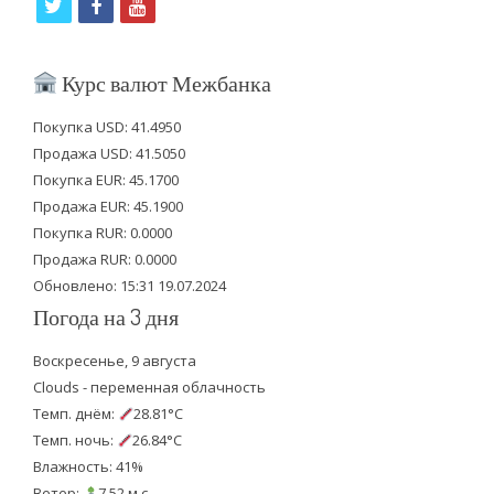
t
f
y
w
a
o
i
c
u
Курс валют Межбанка
t
e
t
Покупка USD: 41.4950
t
b
u
Продажа USD: 41.5050
e
o
b
Покупка EUR: 45.1700
Продажа EUR: 45.1900
r
o
e
Покупка RUR: 0.0000
k
Продажа RUR: 0.0000
Обновлено: 15:31 19.07.2024
Погода на 3 дня
Воскресенье, 9 августа
Clouds - переменная облачность
Темп. днём:
28.81°C
Темп. ночь:
26.84°C
Влажность: 41%
Ветер:
7.52 м.с.