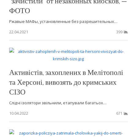
“зачистили” от незаконных киосков, —
ФОТО
Ржавые МАФы, установленные без разрешительных…
22.04.2021
399
Активістів, захоплених в Мелітополі
та Херсоні, вивозять до кримських
СІЗО
Слідчі ізолятори звільнили, етапували багатьох…
10.04.2022
671