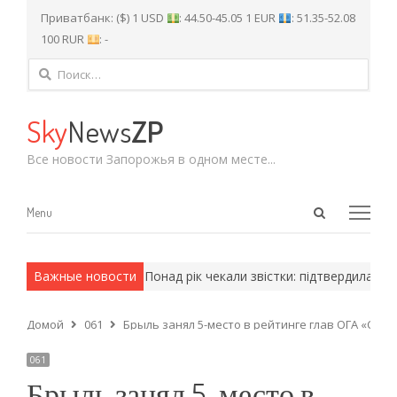
Приватбанк: ($) 1 USD
: 44.50-45.05 1 EUR
: 51.35-52.08
100 RUR
: -
Найти:
Sky
News
ZP
Все новости Запорожья в одном месте...
Open
Menu
Menu
search
panel
 армейские методы.
Важные новости
Понад рік чекали звістки: підтвердилась за
Домой
061
Брыль занял 5-место в рейтинге глав ОГА «Слово
061
Брыль занял 5-место в