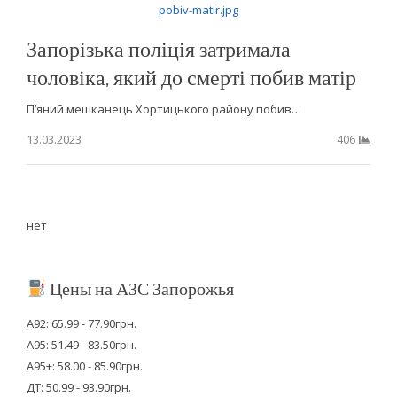
Запорізька поліція затримала
чоловіка, який до смерті побив матір
П’яний мешканець Хортицького району побив…
13.03.2023
406
нет
Цены на АЗС Запорожья
А92: 65.99 - 77.90грн.
А95: 51.49 - 83.50грн.
А95+: 58.00 - 85.90грн.
ДТ: 50.99 - 93.90грн.