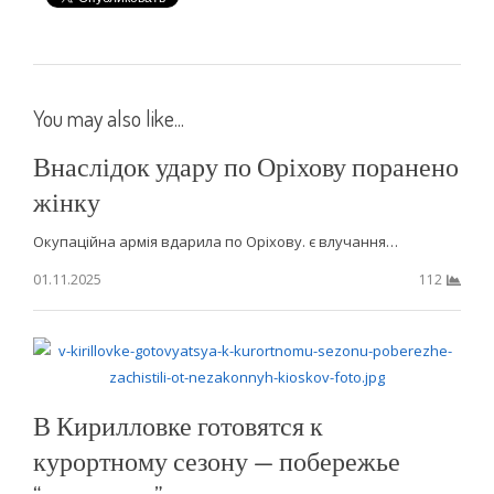
You may also like...
Внаслідок удару по Оріхову поранено
жінку
Окупаційна армія вдарила по Оріхову. є влучання…
01.11.2025
112
В Кирилловке готовятся к
курортному сезону — побережье