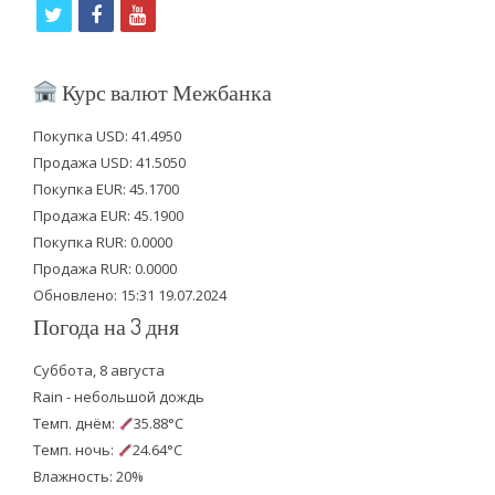
t
f
y
w
a
o
i
c
u
Курс валют Межбанка
t
e
t
Покупка USD: 41.4950
t
b
u
Продажа USD: 41.5050
e
o
b
Покупка EUR: 45.1700
Продажа EUR: 45.1900
r
o
e
Покупка RUR: 0.0000
k
Продажа RUR: 0.0000
Обновлено: 15:31 19.07.2024
Погода на 3 дня
Суббота, 8 августа
Rain - небольшой дождь
Темп. днём:
35.88°C
Темп. ночь:
24.64°C
Влажность: 20%