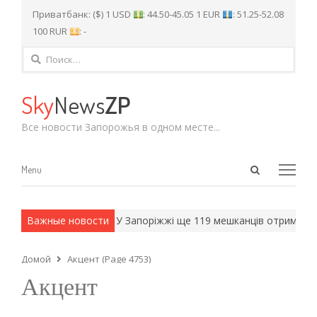
Приватбанк: ($) 1 USD
: 44.50-45.05 1 EUR
: 51.25-52.08
100 RUR
: -
Найти:
Sky
News
ZP
Все новости Запорожья в одном месте...
Open
Menu
Menu
search
panel
 армейские методы.
Важные новости
У Запоріжжі ще 119 мешканців отримають
Домой
Акцент (Page 4753)
Акцент