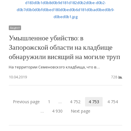
Акцент
Умышленное убийство: в
Запорожской области на кладбище
обнаружили висящий на могиле труп
На территории Семеновского кладбища, что в…
10.04.2019
728
Навигация
Previous page
1
…
4 752
4 753
4 754
Страница
Страница
Страница
Страница
по
…
4 930
Next page
Страница
записям