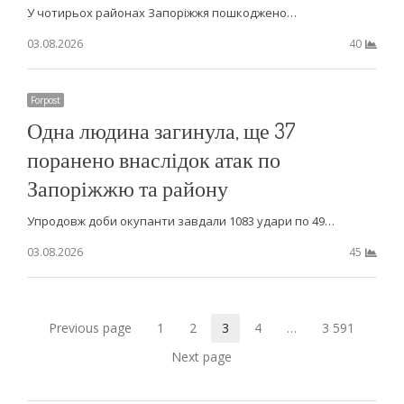
У чотирьох районах Запоріжжя пошкоджено…
03.08.2026
40
Forpost
Одна людина загинула, ще 37
поранено внаслідок атак по
Запоріжжю та району
Упродовж доби окупанти завдали 1083 удари по 49…
03.08.2026
45
Навигация
Previous page
1
2
3
4
…
3 591
Страница
Страница
Страница
Страница
Страница
по
Next page
записям