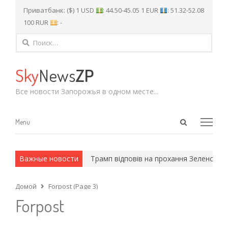
Приватбанк: ($) 1 USD
: 44.50-45.05 1 EUR
: 51.32-52.08
100 RUR
: -
Найти:
Sky
News
ZP
Все новости Запорожья в одном месте...
Open
Menu
Menu
search
panel
х и армейские методы.
Важные новости
Трамп відповів на прохання Зеленського
Домой
Forpost (Page 3)
Forpost