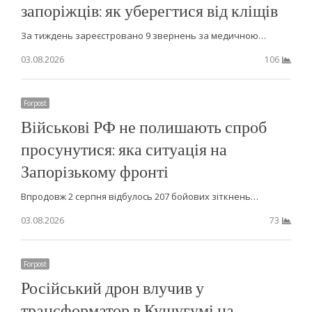
запоріжців: як уберегтися від кліщів
За тиждень зареєстровано 9 звернень за медичною…
03.08.2026
106
Forpost
Військові РФ не полишають спроб
просунутися: яка ситуація на
Запорізькому фронті
Впродовж 2 серпня відбулось 207 бойових зіткнень…
03.08.2026
73
Forpost
Російський дрон влучив у
трансформатор в Кушугумі на