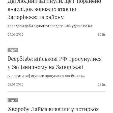
Дві людини загинули, ще 11 поранено
внаслідок ворожих атак по
Запоріжжю та району
Упродовж доби окупанти завдали 1049 ударів по 60…
04.08.2026
36
Forpost
DeepStatе: військові РФ просунулися
у Залізничному на Запоріжжі
Аналітики зафіксували просування російських…
03.08.2026
53
Forpost
Хворобу Лайма виявили у чотирьох