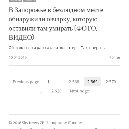
В Запорожье в безлюдном месте
обнаружили овчарку, которую
оставили там умирать (ФОТО,
ВИДЕО)
Об этом в сети рассказали волонтеры. Так, вчера,…
10.04.2019
704
Навигация
Previous page
1
…
2 568
2 569
2 570
Страница
Страница
Страница
Страница
по
…
2 628
Next page
Страница
записям
© 2018 Sky News ZP.
Запорожье IT-шное