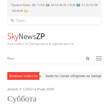
Приватбанк: ($) 1 USD
: 44.50-45.05 1 EUR
: 51.25-52.08
100 RUR
: -
Найти:
Sky
News
ZP
Все новости Запорожья в одном месте...
Open
Menu
Menu
search
panel
х и армейские методы.
Важные новости
Били по Силах оборони на Запоріжжі: 
Домой
Суббота (Page 2569)
Суббота