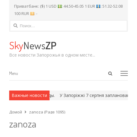
Приватбанк: ($) 1 USD
: 44.50-45.05 1 EUR
: 51.32-52.08
100 RUR
: -
Найти:
Sky
News
ZP
Все новости Запорожья в одном месте...
Open
Menu
Menu
search
panel
сех и армейские методы.
Важные новости
У Запоріжжі 7 серпня заплановані від
Домой
zanoza (Page 1095)
zanoza