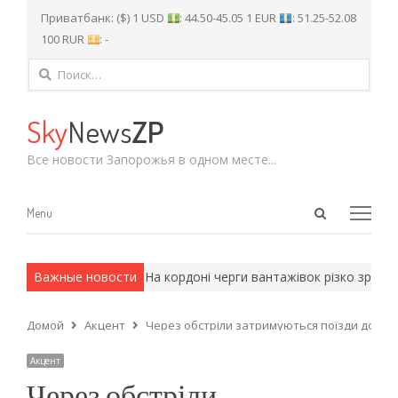
Приватбанк: ($) 1 USD
: 44.50-45.05 1 EUR
: 51.25-52.08
100 RUR
: -
Найти:
Sky
News
ZP
Все новости Запорожья в одном месте...
Open
Menu
Menu
search
panel
 армейские методы.
Важные новости
На кордоні черги вантажівок різко зросли: 
Домой
Акцент
Через обстріли затримуються поїзди до Запо
Акцент
Через обстріли