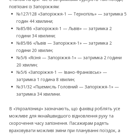
пов’язані із Запоріжжям:
№127/128 «Запоріжжя-1 — Тернопіль» — затримка 5
годин 44 хвилини;
№85/86 «Запоріжжя-1 — Львів» — затримка 2
години 34 хвилини;
№85/86 «Львів — Запоріжжя-1» — затримка 2
години 20 хвилин;
№5/6 «Ясіня — Запоріжжя-1» — затримка 2 години
20 хвилин;
№5/6 «Запоріжжя-1 — Івано-Франківськ» —
затримка 1 година 8 хвилин;
№31/32 «Пшемисль Головний — Запоріжжя-1» —
затримка 34 хвилини.
В «Укрзалізниці» зазначають, що фахівці роблять усе
можливе для якнайшвидшого відновлення руху та
скорочення часу запізнення. Пасажирам радять
враховувати можливі зміни при плануванні поїздок, а