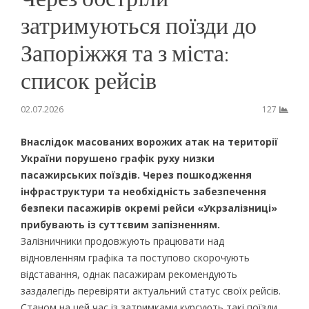
затримуються поїзди до
Запоріжжя та з міста:
список рейсів
02.07.2026
127
Внаслідок масованих ворожих атак на території
України порушено графік руху низки
пасажирських поїздів. Через пошкодження
інфраструктури та необхідність забезпечення
безпеки пасажирів окремі рейси «Укрзалізниці»
прибувають із суттєвим запізненням.
Залізничники продовжують працювати над
відновленням графіка та поступово скорочують
відставання, однак пасажирам рекомендують
заздалегідь перевіряти актуальний статус своїх рейсів.
Станом на цей час із затримками курсують такі поїзди,