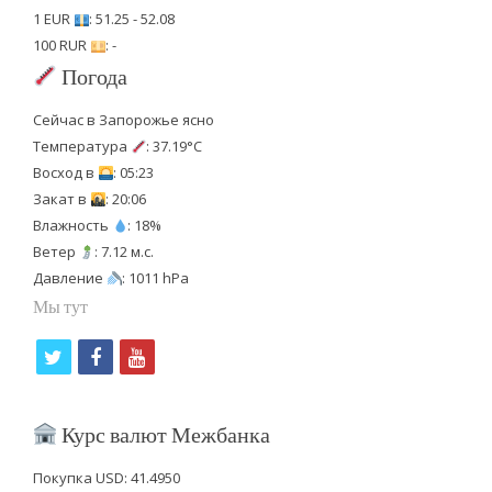
1 EUR
: 51.25 - 52.08
100 RUR
: -
Погода
Сейчас в Запорожье ясно
Температура
: 37.19°C
Восход в
: 05:23
Закат в
: 20:06
Влажность
: 18%
Ветер
: 7.12 м.с.
Давление
: 1011 hPa
Мы тут
t
f
y
w
a
o
i
c
u
Курс валют Межбанка
t
e
t
Покупка USD: 41.4950