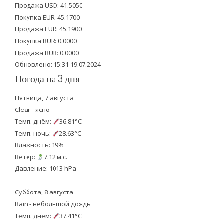
t
b
u
Продажа USD: 41.5050
e
o
b
Покупка EUR: 45.1700
Продажа EUR: 45.1900
r
o
e
Покупка RUR: 0.0000
k
Продажа RUR: 0.0000
Обновлено: 15:31 19.07.2024
Погода на 3 дня
Пятница, 7 августа
Clear - ясно
Темп. днём:
36.81°C
Темп. ночь:
28.63°C
Влажность: 19%
Ветер:
7.12 м.с.
Давление: 1013 hPa
Суббота, 8 августа
Rain - небольшой дождь
Темп. днём:
37.41°C