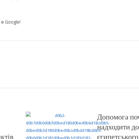
 в Google!
Допомога по
надходити до
ктів
єгипетського