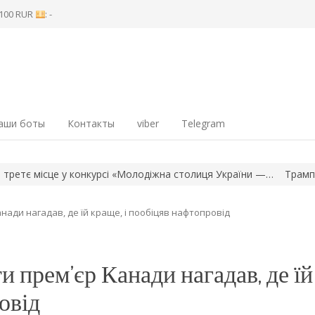
8 100 RUR
: -
аши боты
Контакты
viber
Telegram
 місце у конкурсі «Молодіжна столиця України —…
Трамп запров
ади нагадав, де їй краще, і пообіцяв нафтопровід
 прем’єр Канади нагадав, де їй
овід