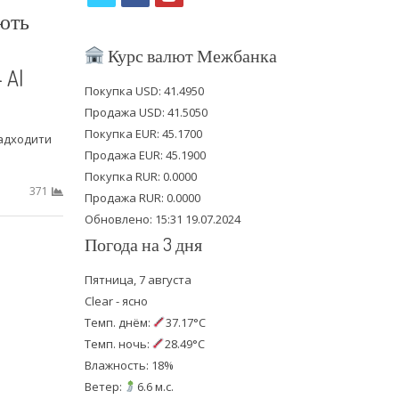
ють
w
a
o
i
c
u
Курс валют Межбанка
 Al
t
e
t
Покупка USD: 41.4950
t
b
u
Продажа USD: 41.5050
e
o
b
Покупка EUR: 45.1700
адходити
Продажа EUR: 45.1900
r
o
e
Покупка RUR: 0.0000
k
371
Продажа RUR: 0.0000
Обновлено: 15:31 19.07.2024
Погода на 3 дня
Пятница, 7 августа
Clear - ясно
Темп. днём:
37.17°C
Темп. ночь:
28.49°C
Влажность: 18%
Ветер:
6.6 м.с.