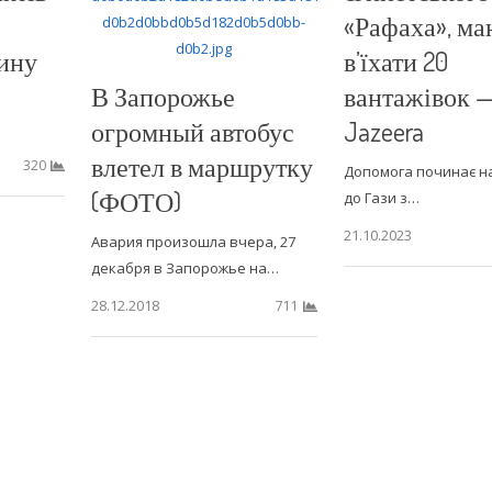
«Рафаха», ма
ину
в’їхати 20
В Запорожье
вантажівок —
огромный автобус
Jazeera
влетел в маршрутку
320
Допомога починає н
(ФОТО)
до Гази з…
21.10.2023
Авария произошла вчера, 27
декабря в Запорожье на…
28.12.2018
711