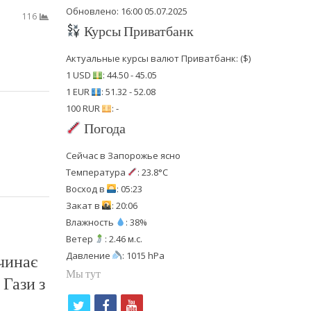
Обновлено: 16:00 05.07.2025
116
Курсы Приватбанк
Актуальные курсы валют Приватбанк: ($)
1 USD
: 44.50 - 45.05
1 EUR
: 51.32 - 52.08
100 RUR
: -
Погода
Сейчас в Запорожье ясно
Температура
: 23.8°C
Восход в
: 05:23
Закат в
: 20:06
Влажность
: 38%
Ветер
: 2.46 м.с.
Давление
: 1015 hPa
чинає
Мы тут
 Гази з
t
f
y