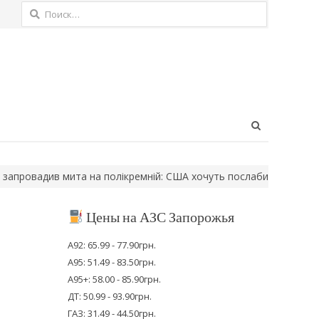
Найти:
Open
search
panel
адив мита на полікремній: США хочуть послабити залежність ві
Цены на АЗС Запорожья
А92: 65.99 - 77.90грн.
А95: 51.49 - 83.50грн.
А95+: 58.00 - 85.90грн.
ДТ: 50.99 - 93.90грн.
ГАЗ: 31.49 - 44.50грн.