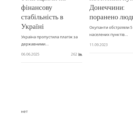
фінансову
Донеччини:
стабільність в
поранено люд
Україні
Окупанти обстріляли 5
населених пунктів…
Україна пропустила платіж за
державними…
11.09.2023
06.06.2025
262
нет