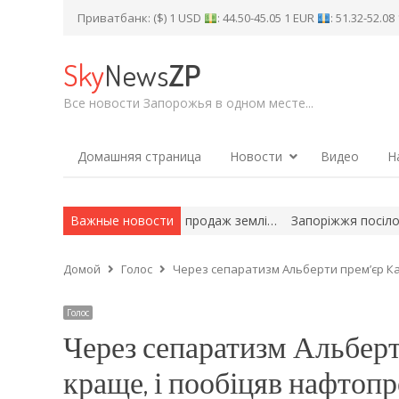
Приватбанк: ($) 1 USD
: 44.50-45.05 1 EUR
: 51.32-52.0
Sky
News
ZP
Все новости Запорожья в одном месте...
Домашняя страница
Новости
Видео
Н
новий законопроєкт про продаж землі…
Важные новости
Запоріжжя посіло третє
Домой
Голос
Через сепаратизм Альберти прем’єр Кан
Голос
Через сепаратизм Альберти
краще, і пообіцяв нафтопр