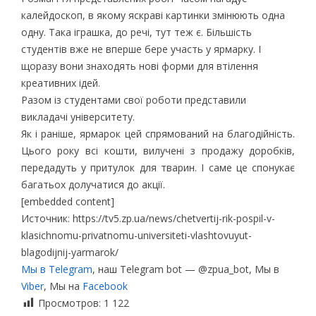
калейдоскоп, в якому яскраві картинки змінюють одна
одну. Така іграшка, до речі, тут теж є. Більшість
студентів вже не вперше бере участь у ярмарку. І
щоразу вони знаходять нові форми для втілення
креативних ідей.
Разом із студентами свої роботи представили
викладачі університету.
Як і раніше, ярмарок цей спрямований на благодійність.
Цього року всі кошти, вилучені з продажу доробків,
передадуть у притулок для тварин. І саме це спонукає
багатьох долучатися до акції.
[embedded content]
Источник: https://tv5.zp.ua/news/chetvertij-rik-pospil-v-
klasichnomu-privatnomu-universiteti-vlashtovuyut-
blagodijnij-yarmarok/
Мы в Telegram
, наш Telegram bot — @zpua_bot, Мы в
Viber
, Мы на
Facebook
Просмотров:
1 122