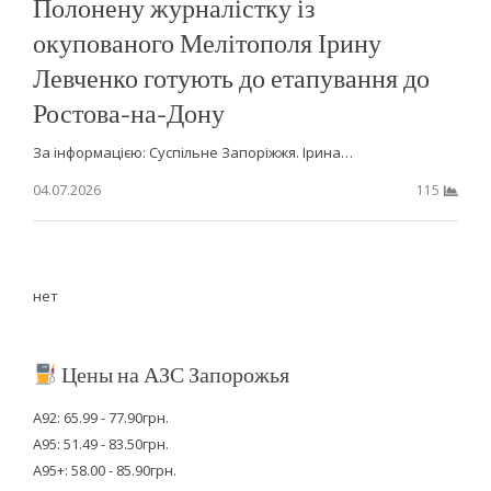
Полонену журналістку із
окупованого Мелітополя Ірину
Левченко готують до етапування до
Ростова-на-Дону
За інформацією: Суспільне Запоріжжя. Ірина…
04.07.2026
115
нет
Цены на АЗС Запорожья
А92: 65.99 - 77.90грн.
А95: 51.49 - 83.50грн.
А95+: 58.00 - 85.90грн.