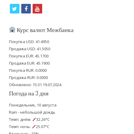
t
f
y
w
a
o
i
c
u
Курс валют Межбанка
t
e
t
Покупка USD: 41.4950
t
b
u
Продажа USD: 41.5050
e
o
b
Покупка EUR: 45.1700
Продажа EUR: 45.1900
r
o
e
Покупка RUR: 0.0000
k
Продажа RUR: 0.0000
Обновлено: 15:31 19.07.2024
Погода на 3 дня
Понедельник, 10 августа
Rain - небольшой дождь
Темп. днём:
32.26°C
Темп. ночь:
25.07°C
Влажность: 33%