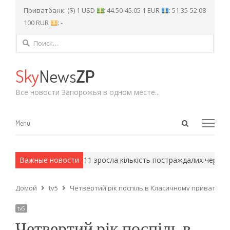
Приватбанк: ($) 1 USD
: 44.50-45.05 1 EUR
: 51.35-52.08
100 RUR
: -
Найти:
Sky
News
ZP
Все новости Запорожья в одном месте...
Open
Menu
Menu
search
panel
мейские методы.
Важные новости
До 11 зросла кількість постраждалих через а
Домой
tv5
Четвертий рік поспіль в Класичному приватном
tv5
Четвертий рік поспіль в