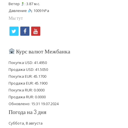
Ветер
: 3.87 м.с.
Давление
: 1009 hPa
Мы тут
t
f
y
w
a
o
i
c
u
Курс валют Межбанка
t
e
t
Покупка USD: 41.4950
t
b
u
Продажа USD: 41.5050
e
o
b
Покупка EUR: 45.1700
Продажа EUR: 45.1900
r
o
e
Покупка RUR: 0.0000
k
Продажа RUR: 0.0000
Обновлено: 15:31 19.07.2024
Погода на 3 дня
Суббота, 8 августа