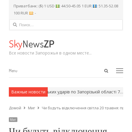
Приватбанк: ($) 1 USD
: 44.50-45.05 1 EUR
: 51.35-52.08
100 RUR
: -
Найти:
Sky
News
ZP
Все новости Запорожья в одном месте...
Open
Menu
Menu
search
panel
дей: наслідки російських ударів по Запорізькій області 7…
Важные новости
При
Домой
Миг
Чи будуть відключення світла 20 травня: прогн
Миг
Чи будуть відключення