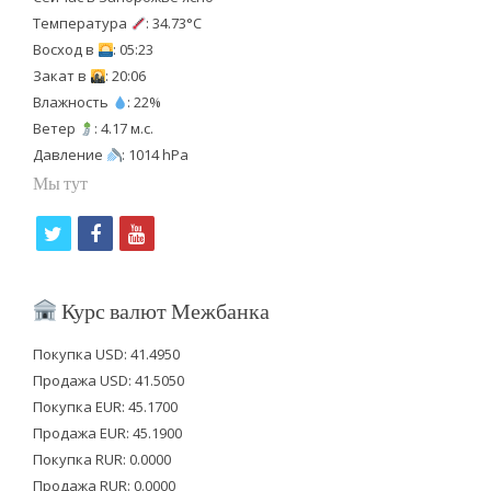
Температура
: 34.73°C
Восход в
: 05:23
Закат в
: 20:06
Влажность
: 22%
Ветер
: 4.17 м.с.
Давление
: 1014 hPa
Мы тут
t
f
y
w
a
o
i
c
u
Курс валют Межбанка
t
e
t
Покупка USD: 41.4950
t
b
u
Продажа USD: 41.5050
e
o
b
Покупка EUR: 45.1700
Продажа EUR: 45.1900
r
o
e
Покупка RUR: 0.0000
k
Продажа RUR: 0.0000