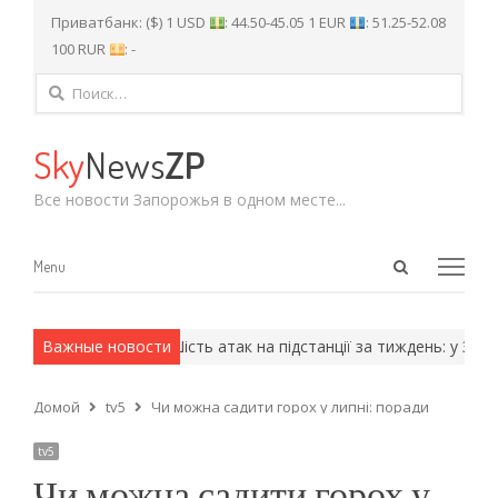
Приватбанк: ($) 1 USD
: 44.50-45.05 1 EUR
: 51.25-52.08
100 RUR
: -
Найти:
Sky
News
ZP
Все новости Запорожья в одном месте...
Open
Menu
Menu
search
panel
армейские методы.
Важные новости
Шість атак на підстанції за тиждень: у Запо
Домой
tv5
Чи можна садити горох у липні: поради
tv5
Чи можна садити горох у