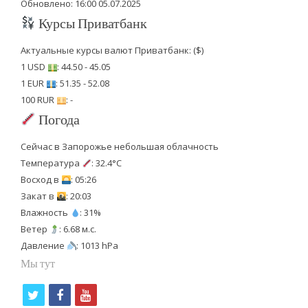
Обновлено: 16:00 05.07.2025
Курсы Приватбанк
Актуальные курсы валют Приватбанк: ($)
1 USD
: 44.50 - 45.05
1 EUR
: 51.35 - 52.08
100 RUR
: -
Погода
Сейчас в Запорожье небольшая облачность
Температура
: 32.4°C
Восход в
: 05:26
Закат в
: 20:03
Влажность
: 31%
Ветер
: 6.68 м.с.
Давление
: 1013 hPa
Мы тут
t
f
y