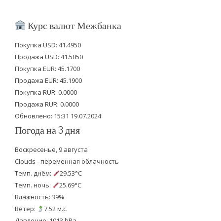
w
a
o
i
c
u
Курс валют Межбанка
t
e
t
Покупка USD: 41.4950
t
b
u
Продажа USD: 41.5050
e
o
b
Покупка EUR: 45.1700
Продажа EUR: 45.1900
r
o
e
Покупка RUR: 0.0000
k
Продажа RUR: 0.0000
Обновлено: 15:31 19.07.2024
Погода на 3 дня
Воскресенье, 9 августа
Clouds - переменная облачность
Темп. днём:
29.53°C
Темп. ночь:
25.69°C
Влажность: 39%
Ветер:
7.52 м.с.
Давление: 1013 hPa