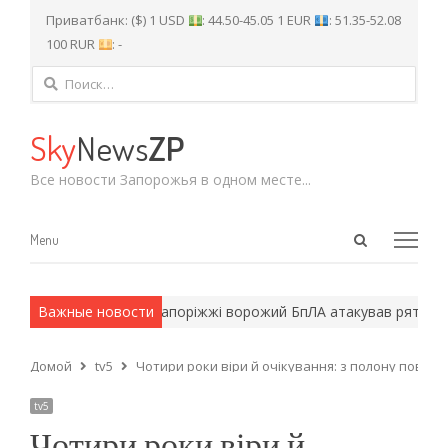
Приватбанк: ($) 1 USD
: 44.50-45.05 1 EUR
: 51.35-52.08
100 RUR
: -
Найти:
Sky
News
ZP
Все новости Запорожья в одном месте...
Open
Menu
Menu
search
panel
мейские методы.
Важные новости
У Запоріжжі ворожий БпЛА атакував рятуваль
Домой
tv5
Чотири роки віри й очікування: з полону поверн
tv5
Чотири роки віри й