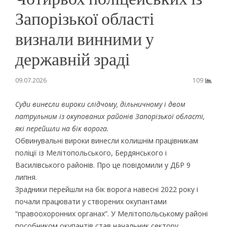
Запорізької області
визнали винними у
державній зраді
09.07.2026
109
Суди винесли вироки слідчому, дільничному і двом
патрульним із окупованих районів Запорізької області,
які перейшли на бік ворога.
Обвинувальні вироки винесли колишнім працівникам
поліції із Мелітопольського, Бердянського і
Василівського районів. Про це повідомили у ДБР 9
липня.
Зрадники перейшли на бік ворога навесні 2022 року і
почали працювати у створених окупантами
“правоохоронних органах”. У Мелітопольському районі
пособником окупантів став начальник сектору