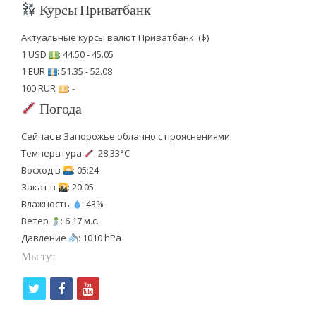
Курсы Приватбанк
Актуальные курсы валют Приватбанк: ($)
1 USD
: 44.50 - 45.05
1 EUR
: 51.35 - 52.08
100 RUR
: -
Погода
Сейчас в Запорожье облачно с прояснениями
Температура
: 28.33°C
Восход в
: 05:24
Закат в
: 20:05
Влажность
: 43%
Ветер
: 6.17 м.с.
Давление
: 1010 hPa
Мы тут
t
f
y
w
a
o