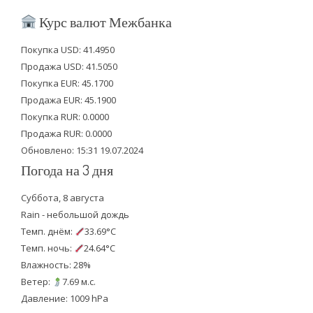
i
c
u
Курс валют Межбанка
t
e
t
Покупка USD: 41.4950
t
b
u
Продажа USD: 41.5050
e
o
b
Покупка EUR: 45.1700
Продажа EUR: 45.1900
r
o
e
Покупка RUR: 0.0000
k
Продажа RUR: 0.0000
Обновлено: 15:31 19.07.2024
Погода на 3 дня
Суббота, 8 августа
Rain - небольшой дождь
Темп. днём:
33.69°C
Темп. ночь:
24.64°C
Влажность: 28%
Ветер:
7.69 м.с.
Давление: 1009 hPa