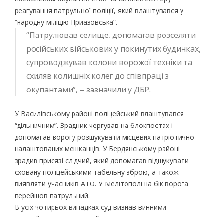
реагування патрульної поліції, який влаштувався у
“народну міліцію Приазовська”.
“Патрулював селище, допомагав розселяти
російських військових у покинутих будинках,
супроводжував колони ворожої техніки та
схиляв колишніх колег до співпраці з
окупантами”, – зазначили у ДБР.
У Василівському районі поліцейський влаштувався
“дільничним”. Зрадник чергував на блокпостах і
допомагав ворогу розшукувати місцевих патріотично
налаштованих мешканців. У Бердянському районі
зрадив присязі слідчий, який допомагав відшукувати
сховану поліцейськими табельну зброю, а також
виявляти учасників АТО. У Мелітополі на бік ворога
перейшов патрульний.
В усіх чотирьох випадках суд визнав винними