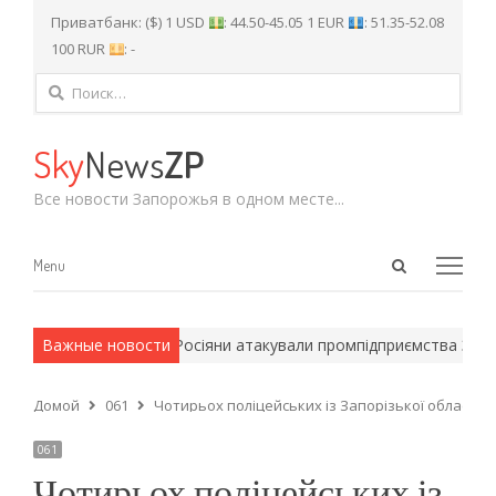
Приватбанк: ($) 1 USD
: 44.50-45.05 1 EUR
: 51.35-52.08
100 RUR
: -
Найти:
Sky
News
ZP
Все новости Запорожья в одном месте...
Open
Menu
Menu
search
panel
 армейские методы.
Важные новости
Росіяни атакували промпідприємства Запор
Домой
061
Чотирьох поліцейських із Запорізької області 
061
Чотирьох поліцейських із