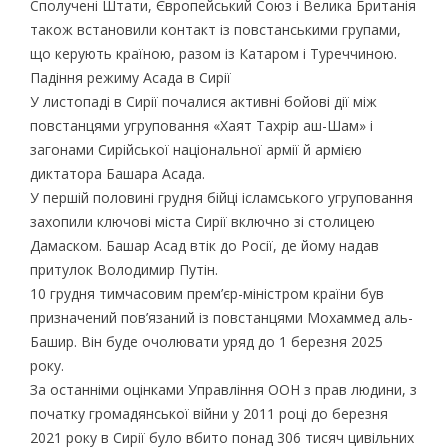
Сполучені Штати, Європейський Союз і Велика Британія
також встановили контакт із повстанськими групами,
що керують країною, разом із Катаром і Туреччиною.
Падіння режиму Асада в Сирії
У листопаді в Сирії почалися активні бойові дії між
повстанцями угруповання «Хаят Тахрір аш-Шам» і
загонами Сирійської національної армії й армією
диктатора Башара Асада.
У першій половині грудня бійці ісламського угруповання
захопили ключові міста Сирії включно зі столицею
Дамаском. Башар Асад втік до Росії, де йому надав
притулок Володимир Путін.
10 грудня тимчасовим прем’єр-міністром країни був
призначений пов’язаний із повстанцями Мохаммед аль-
Башир. Він буде очолювати уряд до 1 березня 2025
року.
За останніми оцінками Управління ООН з прав людини, з
початку громадянської війни у 2011 році до березня
2021 року в Сирії було вбито понад 306 тисяч цивільних