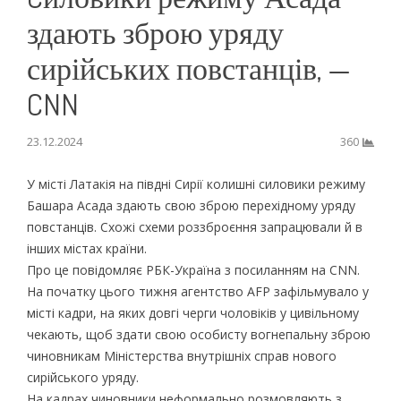
здають зброю уряду
сирійських повстанців, —
CNN
23.12.2024
360
У місті Латакія на півдні Сирії колишні силовики режиму
Башара Асада здають свою зброю перехідному уряду
повстанців. Схожі схеми роззброєння запрацювали й в
інших містах країни.
Про це повідомляє РБК-Україна з посиланням на CNN.
На початку цього тижня агентство AFP зафільмувало у
місті кадри, на яких довгі черги чоловіків у цивільному
чекають, щоб здати свою особисту вогнепальну зброю
чиновникам Міністерства внутрішніх справ нового
сирійського уряду.
На кадрах чиновники неформально розмовляють з