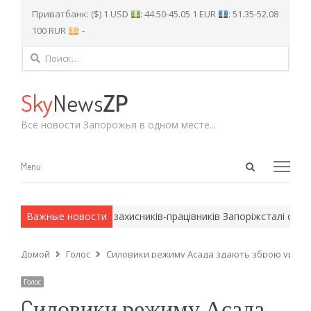
Приватбанк: ($) 1 USD
: 44.50-45.05 1 EUR
: 51.35-52.08
100 RUR
: -
Найти:
Sky
News
ZP
Все новости Запорожья в одном месте...
Open
Menu
Menu
search
panel
ейские методы.
Важные новости
Діти захисників-працівників Запоріжсталі оздо
Домой
Голос
Cиловики режиму Асада здають зброю уряду 
Голос
Cиловики режиму Асада