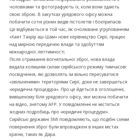
чоловіками та фотографують їх, коли вони здають
свою зброю. В закутках урядового офісу можна
побачити сотні різних видів пістолетів і боєприпасів.
Це відбувається в той час, як очолюване угрупованням
«Хаят Тахрір аш-Шам» нове керівництво Сирії, працює
над мирною передачею влади та здобуттям
міжнародної легітимності.
Після отримання вогнепальної зброї, нова влада
видала колишнім силам сирійського режиму тимчасові
посвідчення, які дозволять їм вільно пересуватися
«звільненими» територіями Сирії, доки не завершиться
«юридична процедура». Про це йдеться в оголошенні,
вивішеному біля урядового офісу, яке можна побачити
на відео, знятому AFP. У повідомленні не міститься
жодних подробиць про «юридичні процедури».
Сирійські державні ЗМІ повідомляють, що подібні схеми
повернення зброї були впроваджені в інших містах
країни, таких як Дара.