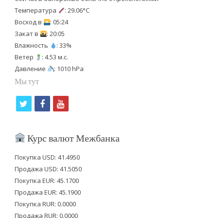
Температура
: 29.06°C
Восход в
: 05:24
Закат в
: 20:05
Влажность
: 33%
Ветер
: 4.53 м.с.
Давление
: 1010 hPa
Мы тут
t
f
y
w
a
o
i
c
u
Курс валют Межбанка
t
e
t
Покупка USD: 41.4950
t
b
u
Продажа USD: 41.5050
e
o
b
Покупка EUR: 45.1700
Продажа EUR: 45.1900
r
o
e
Покупка RUR: 0.0000
k
Продажа RUR: 0.0000