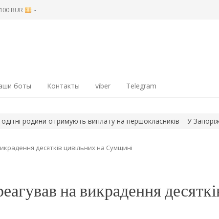
8 100 RUR
: -
аши боты
Контакты
viber
Telegram
і родини отримують виплату на першокласників
У Запоріжжі 8 с
викрадення десятків цивільних на Сумщині
реагував на викрадення десяткі