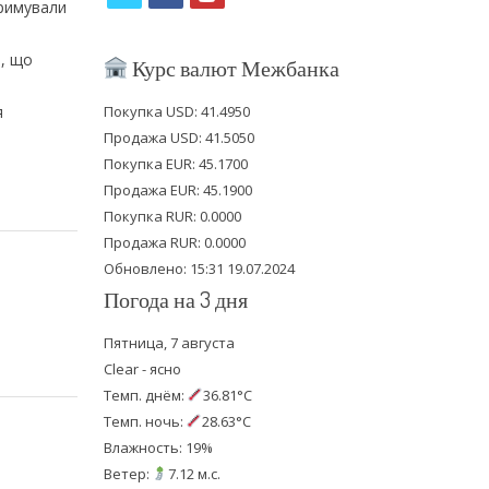
тримували
w
a
o
i
c
u
в, що
Курс валют Межбанка
t
e
t
я
Покупка USD: 41.4950
t
b
u
Продажа USD: 41.5050
e
o
b
Покупка EUR: 45.1700
Продажа EUR: 45.1900
r
o
e
Покупка RUR: 0.0000
k
Продажа RUR: 0.0000
Обновлено: 15:31 19.07.2024
Погода на 3 дня
Пятница, 7 августа
Clear - ясно
Темп. днём:
36.81°C
Темп. ночь:
28.63°C
Влажность: 19%
Ветер:
7.12 м.с.