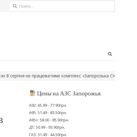
Найти:
Open
search
panel
ерпня не працюватиме комплекс «Запорозька Січ»
Удар по стад
Цены на АЗС Запорожья
А92: 65.99 - 77.90грн.
А95: 51.49 - 83.50грн.
в
А95+: 58.00 - 85.90грн.
ДТ: 50.99 - 93.90грн.
ГАЗ: 31.49 - 44.50грн.