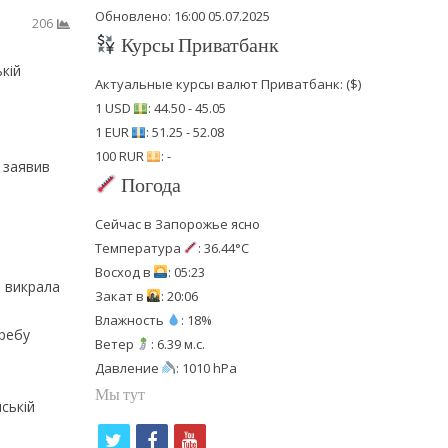
Обновлено: 16:00 05.07.2025
206
Курсы Приватбанк
кій
Актуальные курсы валют Приватбанк: ($)
1 USD
: 44.50 - 45.05
1 EUR
: 51.25 - 52.08
100 RUR
: -
— заявив
Погода
Сейчас в Запорожье ясно
Температура
: 36.44°C
Восход в
: 05:23
я викрала
Закат в
: 20:06
Влажность
: 18%
требу
Ветер
: 6.39 м.с.
Давление
: 1010 hPa
Мы тут
ській
t
f
y