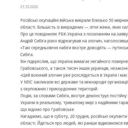
21.12.2025
Російські окупаційні війська викрали близько 50 мирни
області. Більшість із викрадених — літні жінки, яких с
Про це повідомляє РБК-Україна з посиланням на заяву 
Андрій Сибіга різко відреагував на злочин, наголосивши
«Такі середньовічні набіги вкотре доводять — путінсь
Сибіга.
Він підкреслив, що Україна вимагає негайного поверне
Грабовського, а також тисяч інших українців, незакон
«Цей воєнний злочин уже розслідується в Україні і ма
У МЗС закликали всі держави та міжнародні організації
з окупованих і прикордонних територій.
Подія, за словами Сибіги, вкотре демонструє постійн
України в реальному, тривалому мирі з надійними гара
Що відомо про Грабовське
Нагадаємо, що в суботу, 20 грудня, російські окупант
області. Йдеться про людей, які раніше відмовилися ев