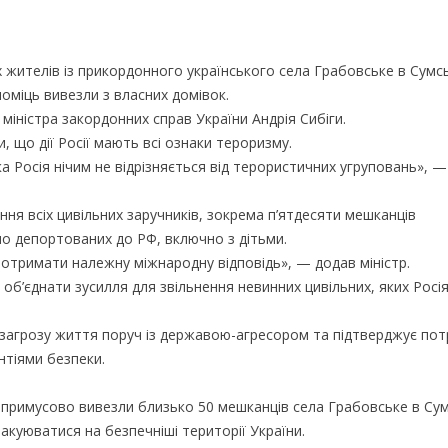
х жителів із прикордонного українського села Грабовське в Сумсь
иломіць вивезли з власних домівок.
міністра закордонних справ України Андрія Сибіги.
, що дії Росії мають всі ознаки тероризму.
ка Росія нічим не відрізняється від терористичних угруповань», 
ння всіх цивільних заручників, зокрема п’ятдесяти мешканців
но депортованих до РФ, включно з дітьми.
є отримати належну міжнародну відповідь», — додав міністр.
 об’єднати зусилля для звільнення невинних цивільних, яких Росі
у загрозу життя поруч із державою-агресором та підтверджує по
нтіями безпеки.
и примусово вивезли близько 50 мешканців села Грабовське в Сум
акуюватися на безпечніші території України.