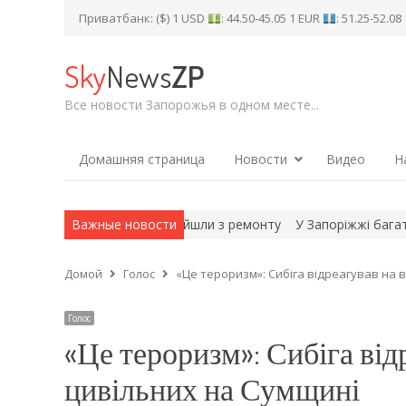
Приватбанк: ($) 1 USD
: 44.50-45.05 1 EUR
: 51.25-52.0
Sky
News
ZP
Все новости Запорожья в одном месте...
Домашняя страница
Новости
Видео
Н
нергоблоків АЕС уже вийшли з ремонту
Важные новости
У Запоріжжі багатодітн
Домой
Голос
«Це тероризм»: Сибіга відреагував на 
Голос
«Це тероризм»: Сибіга від
цивільних на Сумщині