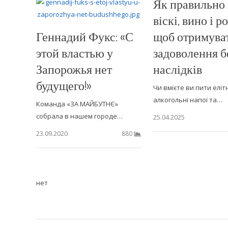
Як правильно
віскі, вино і р
Геннадий Фукс: «С
щоб отримува
этой властью у
задоволення б
Запорожья нет
наслідків
будущего!»
Чи вмієте ви пити елітн
алкогольні напої та…
Команда «ЗА МАЙБУТНЄ»
собрала в нашем городе…
25.04.2025
23.09.2020
880
нет