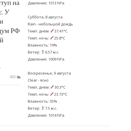
туп на
Давление: 1013 hPa
. У
Суббота, 8 августа
и
Rain - небольшой дождь
дум РФ
Темп. днём:
37.41°C
ій
Темп. ночь:
25.8°C
Влажность: 19%
Ветер:
6.57 м.с.
Давление: 1009 hPa
…
Воскресенье, 9 августа
432
Clear - ясно
Темп. днём:
30.3°C
Темп. ночь:
23.73°C
Влажность: 35%
Ветер:
7.5 м.с.
Давление: 1014 hPa