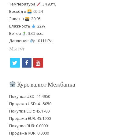
Температура
: 34.93°C
Восход в
: 05:24
Закат в
: 20:05
Влажность
: 22%
Ветер
: 3.65 м.с.
Давление
: 1011 hPa
Мы тут
t
f
y
w
a
o
i
c
u
Курс валют Межбанка
t
e
t
Покупка USD: 41.4950
t
b
u
Продажа USD: 41.5050
e
o
b
Покупка EUR: 45.1700
Продажа EUR: 45.1900
r
o
e
Покупка RUR: 0.0000
k
Продажа RUR: 0.0000