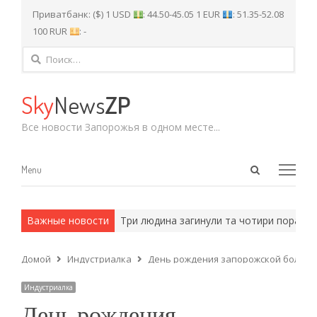
Приватбанк: ($) 1 USD
: 44.50-45.05 1 EUR
: 51.35-52.08
100 RUR
: -
Найти:
Sky
News
ZP
Все новости Запорожья в одном месте...
Open
Menu
Menu
search
panel
и армейские методы.
Важные новости
Три людина загинули та чотири поранено:
Домой
Индустриалка
День рождения запорожской больни
Индустриалка
День рождения