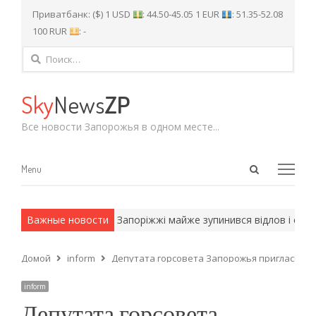
Приватбанк: ($) 1 USD
: 44.50-45.05 1 EUR
: 51.35-52.08
100 RUR
: -
Найти:
Sky
News
ZP
Все новости Запорожья в одном месте...
Open
Menu
Menu
search
panel
армейские методы.
Важные новости
У Запоріжжі майже зупинився відлов і стери
Домой
inform
Депутата горсовета Запорожья пригласили 
inform
Депутата горсовета