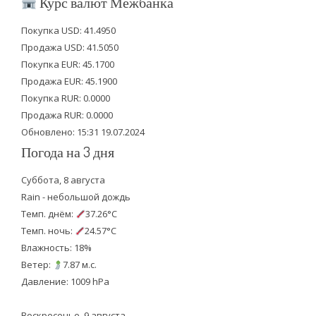
Курс валют Межбанка
t
e
t
Покупка USD: 41.4950
t
b
u
Продажа USD: 41.5050
e
o
b
Покупка EUR: 45.1700
Продажа EUR: 45.1900
r
o
e
Покупка RUR: 0.0000
k
Продажа RUR: 0.0000
Обновлено: 15:31 19.07.2024
Погода на 3 дня
Суббота, 8 августа
Rain - небольшой дождь
Темп. днём:
37.26°C
Темп. ночь:
24.57°C
Влажность: 18%
Ветер:
7.87 м.с.
Давление: 1009 hPa
Воскресенье, 9 августа