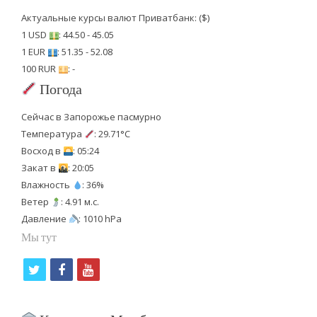
Актуальные курсы валют Приватбанк: ($)
1 USD
: 44.50 - 45.05
1 EUR
: 51.35 - 52.08
100 RUR
: -
Погода
Сейчас в Запорожье пасмурно
Температура
: 29.71°C
Восход в
: 05:24
Закат в
: 20:05
Влажность
: 36%
Ветер
: 4.91 м.с.
Давление
: 1010 hPa
Мы тут
t
f
y
w
a
o
i
c
u