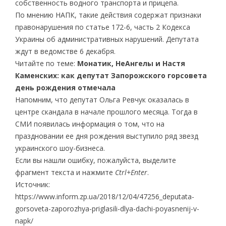
собственность водного транспорта и прицепа.
По мнению НАПК, такие действия содержат признаки
правонарушения по статье 172-6, часть 2 Кодекса
Украины об административных нарушений. Депутата
ждут в ведомстве 6 декабря.
Читайте по теме:
Монатик, НеАнгелы и Настя
Каменских: как депутат Запорожского горсовета
день рождения отмечала
Напомним, что депутат Ольга Ревчук оказалась в
центре скандала в начале прошлого месяца. Тогда в
СМИ появилась информация о том, что на
праздновании ее дня рождения выступило ряд звезд
украинского шоу-бизнеса.
Если вы нашли ошибку, пожалуйста, выделите
фрагмент текста и нажмите
Ctrl+Enter
.
Источник:
https://www.inform.zp.ua/2018/12/04/47256_deputata-
gorsoveta-zaporozhya-priglasili-dlya-dachi-poyasnenij-v-
napk/