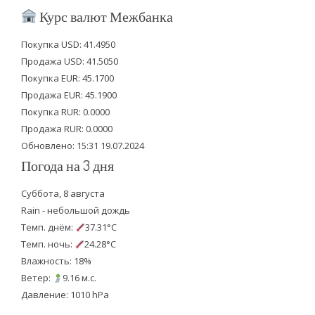
i
c
u
Курс валют Межбанка
t
e
t
Покупка USD: 41.4950
t
b
u
Продажа USD: 41.5050
e
o
b
Покупка EUR: 45.1700
Продажа EUR: 45.1900
r
o
e
Покупка RUR: 0.0000
k
Продажа RUR: 0.0000
Обновлено: 15:31 19.07.2024
Погода на 3 дня
Суббота, 8 августа
Rain - небольшой дождь
Темп. днём:
37.31°C
Темп. ночь:
24.28°C
Влажность: 18%
Ветер:
9.16 м.с.
Давление: 1010 hPa