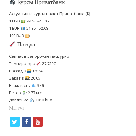
Курсы Приватбанк
Актуальные курсы валют Приватбанк: ($)
1 USD
: 44.50 - 45.05
1 EUR
: 51.35 - 52.08
100 RUR
: -
Погода
Сейчас в Запорожье пасмурно
Температура
: 27.75°C
Восход в
: 05:24
Закат в
: 20:05
Влажность
: 37%
Ветер
: 2.77 м.с.
Давление
: 1010 hPa
Мы тут
t
f
y
w
a
o