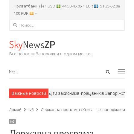
Приватбанк: ($) 1 USD
: 44.50-45.05 1 EUR
: 51.35-52.08
100 RUR
: -
Найти:
Sky
News
ZP
Все новости Запорожья в одном месте...
Open
Menu
Menu
search
panel
 армейские методы.
Важные новости
Діти захисників-працівників Запоріжсталі 
Домой
tv5
Державна програма єКнига – як запоріжцям отр
tv5
Державна програма