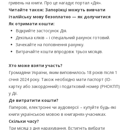
гривень на книги. Про це нагадує портал «Дія».
Читайте також:
Запоріжці можуть вивчати
італійську мову безоплатно — як долучитися
Як отримати кошти:
Відкрийте застосунок Дія.
Декілька кліків – і спеціальний рахунок готовий.
Зачекайте на поповнення рахунку.
Витрачайте кошти впродовж трьох місяців.
Хто може взяти участь?
Громадяни України, яким виповнилось 18 років після 1
січня 2024 року. Також необхідно мати паспорт (ID-
картку або закордонний) і податковий номер (РНОКПП)
у Дії.
Де витратити кошти?
Паперові, електронні чи аудіоверсії – купуйте будь-які
книги українською мовою в книгарнях-учасниках.
Скільки часу?
Три місяці з дня нарахування. Встигніть вибрати