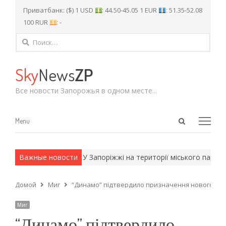
Приватбанк: ($) 1 USD
: 44.50-45.05 1 EUR
: 51.35-52.08
100 RUR
: -
Найти:
Sky
News
ZP
Все новости Запорожья в одном месте...
Open
Menu
Menu
search
panel
и армейские методы.
Важные новости
У Запоріжжі на території міського парку 
Домой
Миг
“Динамо” підтвердило призначення нового фах
Миг
“Динамо” підтвердило