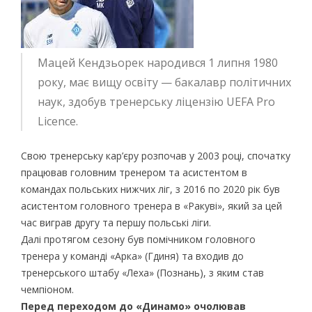
Мацей Кендзьорек народився 1 липня 1980
року, має вищу освіту — бакалавр політичних
наук, здобув тренерську ліцензію UEFA Pro
Licence.
Свою тренерську кар’єру розпочав у 2003 році, спочатку
працював головним тренером та асистентом в
командах польських нижчих ліг, з 2016 по 2020 рік був
асистентом головного тренера в «Ракуві», який за цей
час виграв другу та першу польські ліги.
Далі протягом сезону був помічником головного
тренера у команді «Арка» (Гдиня) та входив до
тренерського штабу «Леха» (Познань), з яким став
чемпіоном.
Перед переходом до «Динамо» очолював