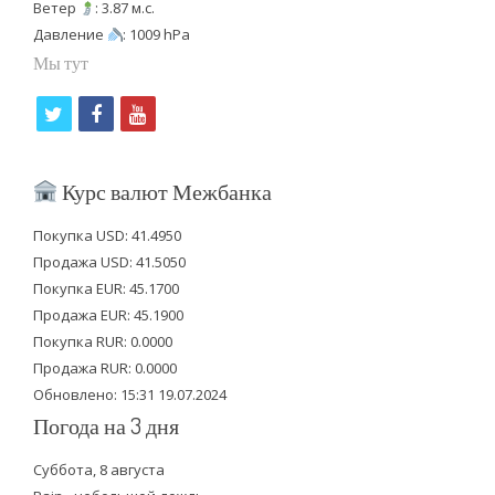
Ветер
: 3.87 м.с.
Давление
: 1009 hPa
Мы тут
t
f
y
w
a
o
i
c
u
Курс валют Межбанка
t
e
t
Покупка USD: 41.4950
t
b
u
Продажа USD: 41.5050
e
o
b
Покупка EUR: 45.1700
Продажа EUR: 45.1900
r
o
e
Покупка RUR: 0.0000
k
Продажа RUR: 0.0000
Обновлено: 15:31 19.07.2024
Погода на 3 дня
Суббота, 8 августа