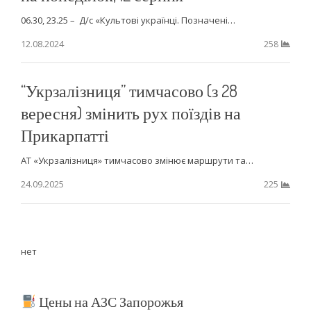
06.30, 23.25 – Д/с «Культові українці. Позначені…
12.08.2024
258
“Укрзалізниця” тимчасово (з 28
вересня) змінить рух поїздів на
Прикарпатті
АТ «Укрзалізниця» тимчасово змінює маршрути та…
24.09.2025
225
нет
Цены на АЗС Запорожья