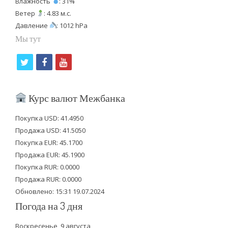
Влажность
: 31%
Ветер
: 4.83 м.с.
Давление
: 1012 hPa
Мы тут
t
f
y
w
a
o
i
c
u
Курс валют Межбанка
t
e
t
Покупка USD: 41.4950
t
b
u
Продажа USD: 41.5050
e
o
b
Покупка EUR: 45.1700
Продажа EUR: 45.1900
r
o
e
Покупка RUR: 0.0000
k
Продажа RUR: 0.0000
Обновлено: 15:31 19.07.2024
Погода на 3 дня
Воскресенье, 9 августа