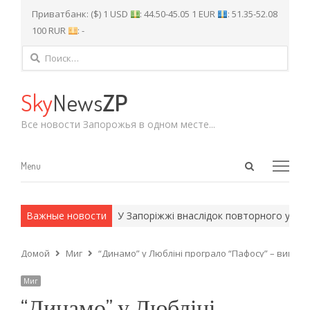
Приватбанк: ($) 1 USD
: 44.50-45.05 1 EUR
: 51.35-52.08
100 RUR
: -
Найти:
Sky
News
ZP
Все новости Запорожья в одном месте...
Open
Menu
Menu
search
panel
и армейские методы.
Важные новости
У Запоріжжі внаслідок повторного удару 
Домой
Миг
“Динамо” у Любліні програло “Пафосу” – виправ
Миг
“Динамо” у Любліні