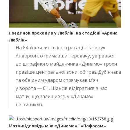
Поєдинок проходив у Любліні на стадіоні «Арена
Люблін»
На 84-й хвилині в контратаці «Пафосу»
Андерсон, отримавши передачу, увірвався
до штрафного майданчика «Динамо» трохи
правіше центральної зони, обіграв Дубінчака
та обвідним ударом спрямував м’яч
у ворота — 0:1. Шансів відігратися в час
матчу, що залишився, у «Динамо»
не виникло.
Матч-відповідь між «Динамо» і «Пафосом»