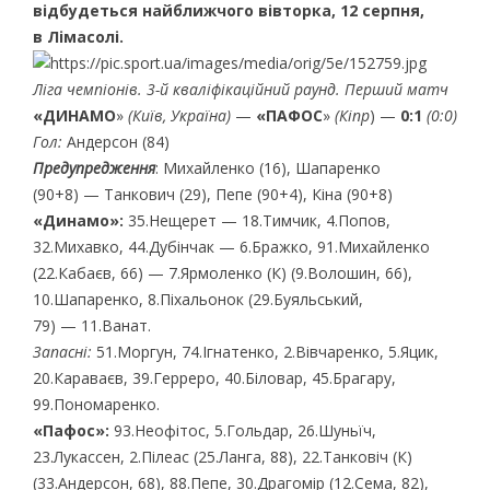
відбудеться найближчого вівторка, 12 серпня,
в Лімасолі.
Ліга чемпіонів. 3-й кваліфікаційний раунд. Перший матч
«
ДИНАМО
»
(Київ, Україна)
—
«ПАФОС
»
(
Кіпр
) —
0:1
(0:0)
Гол:
Андерсон (84)
Предупредження
: Михайленко (16), Шапаренко
(90+8) — Танкович (29), Пепе (90+4), Кіна (90+8)
«Динамо»:
35.Нещерет — 18.Тимчик, 4.Попов,
32.Михавко, 44.Дубінчак — 6.Бражко, 91.Михайленко
(22.Кабаєв, 66) — 7.Ярмоленко (К) (9.Волошин, 66),
10.Шапаренко, 8.Піхальонок (29.Буяльський,
79) — 11.Ванат.
Запасні:
51.Моргун, 74.Ігнатенко, 2.Вівчаренко, 5.Яцик,
20.Караваєв, 39.Герреро, 40.Біловар, 45.Брагару,
99.Пономаренко.
«Пафос»:
93.Неофітос, 5.Гольдар, 26.Шуньїч,
23.Лукассен, 2.Пілеас (25.Ланга, 88), 22.Танковіч (К)
(33.Андерсон, 68), 88.Пепе, 30.Драгомір (12.Сема, 82),