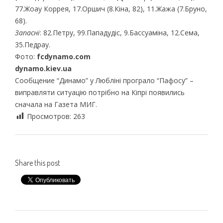
77.Жоау Коррея, 17.Оршич (8.Кіна, 82), 11.Жажа (7.Бруно,
68).
Запасні
: 82.Петру, 99.Пападудіс, 9.Бассуаміна, 12.Сема,
35.Педрау.
Фото:
fcdynamo.com
dynamo.kiev.ua
Сообщение “Динамо” у Любліні програло “Пафосу” –
виправляти ситуацію потрібно на Кіпрі появились
сначала на Газета МИГ.
Просмотров:
263
Share this post