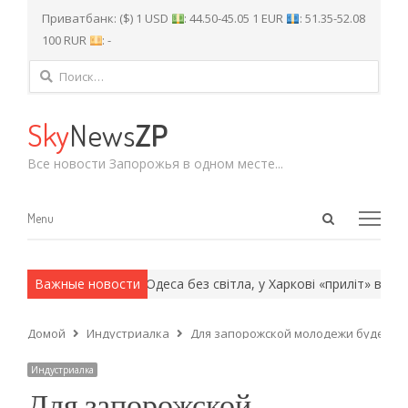
Приватбанк: ($) 1 USD
: 44.50-45.05 1 EUR
: 51.35-52.08
100 RUR
: -
Найти:
Sky
News
ZP
Все новости Запорожья в одном месте...
Open
Menu
Menu
search
panel
армейские методы.
Важные новости
Одеса без світла, у Харкові «приліт» в будин
Домой
Индустриалка
Для запорожской молодежи будет р
Индустриалка
Для запорожской