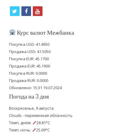
t
f
y
w
a
o
i
c
u
Курс валют Межбанка
t
e
t
Покупка USD: 41.4950
t
b
u
Продажа USD: 41.5050
e
o
b
Покупка EUR: 45.1700
Продажа EUR: 45.1900
r
o
e
Покупка RUR: 0.0000
k
Продажа RUR: 0.0000
Обновлено: 15:31 19.07.2024
Погода на 3 дня
Воскресенье, 9 августа
Clouds - переменная облачность
Темп. днём:
28.81°C
Темп. ночь:
25.69°C