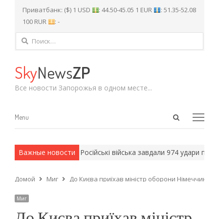
Приватбанк: ($) 1 USD
: 44.50-45.05 1 EUR
: 51.35-52.08
100 RUR
: -
Найти:
Sky
News
ZP
Все новости Запорожья в одном месте...
Open
Menu
Menu
search
panel
 армейские методы.
Важные новости
Російські війська завдали 974 удари по Запо
Домой
Миг
До Києва приїхав міністр оборони Німеччини
Миг
До Києва приїхав міністр