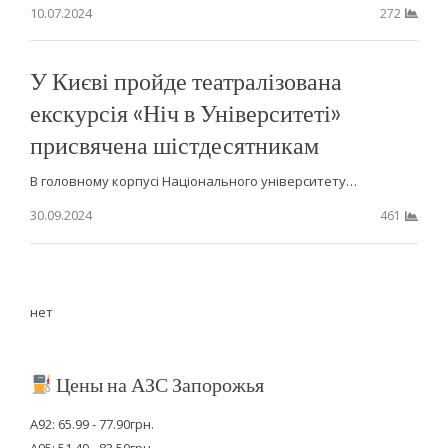
10.07.2024
272
У Києві пройде театралізована
екскурсія «Ніч в Університеті»
присвячена шістдесятникам
В головному корпусі Національного університету…
30.09.2024
461
нет
Цены на АЗС Запорожья
А92: 65.99 - 77.90грн.
А95: 51.49 - 83.50грн.