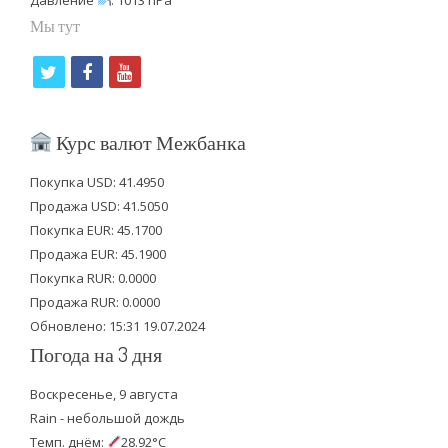
Мы тут
t
f
y
w
a
o
i
c
u
Курс валют Межбанка
t
e
t
Покупка USD: 41.4950
t
b
u
Продажа USD: 41.5050
e
o
b
Покупка EUR: 45.1700
Продажа EUR: 45.1900
r
o
e
Покупка RUR: 0.0000
k
Продажа RUR: 0.0000
Обновлено: 15:31 19.07.2024
Погода на 3 дня
Воскресенье, 9 августа
Rain - небольшой дождь
Темп. днём:
28.92°C