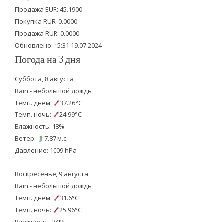
Продажа EUR: 45.1900
r
o
e
Покупка RUR: 0.0000
k
Продажа RUR: 0.0000
Обновлено: 15:31 19.07.2024
Погода на 3 дня
Суббота, 8 августа
Rain - небольшой дождь
Темп. днём:
37.26°C
Темп. ночь:
24.99°C
Влажность: 18%
Ветер:
7.87 м.с.
Давление: 1009 hPa
Воскресенье, 9 августа
Rain - небольшой дождь
Темп. днём:
31.6°C
Темп. ночь:
25.96°C
Влажность: 34%