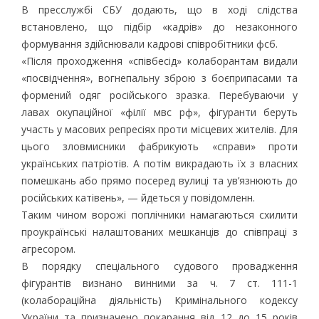
В пресслужбі СБУ додають, що в ході слідства
встановлено, що підбір «кадрів» до незаконного
формування здійснювали кадрові співробітники фсб.
«Після проходження «співбесід» колаборантам видали
«посвідчення», вогнепальну зброю з боєприпасами та
формений одяг російського зразка. Перебуваючи у
лавах окупаційної «філії мвс рф», фігуранти беруть
участь у масових репресіях проти місцевих жителів. Для
цього зловмисники фабрикують «справи» проти
українських патріотів. А потім викрадають їх з власних
помешкань або прямо посеред вулиці та ув’язнюють до
російських катівень», — йдеться у повідомленн.
Таким чином ворожі поплічники намагаються схилити
проукраїнські налаштованих мешканців до співпраці з
агресором.
В порядку спеціального судового провадження
фігурантів визнано винними за ч. 7 ст. 111-1
(колабораційна діяльність) Кримінального кодексу
України та призначено покарання від 12 до 15 років