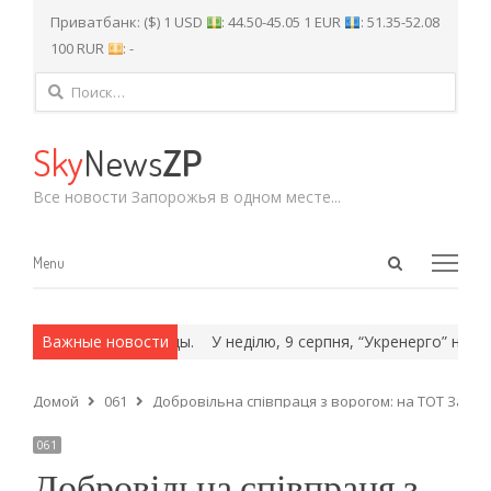
Приватбанк: ($) 1 USD
: 44.50-45.05 1 EUR
: 51.35-52.08
100 RUR
: -
Найти:
Sky
News
ZP
Все новости Запорожья в одном месте...
Open
Menu
Menu
search
panel
ех и армейские методы.
Важные новости
У неділю, 9 серпня, “Укренерго” не про
Домой
061
Добровільна співпраця з ворогом: на ТОТ Запор
061
Добровільна співпраця з