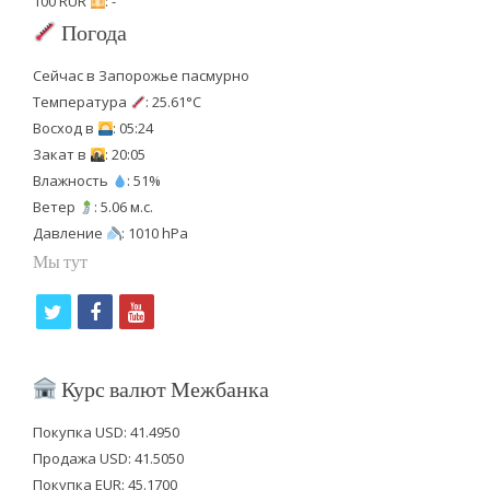
100 RUR
: -
Погода
Сейчас в Запорожье пасмурно
Температура
: 25.61°C
Восход в
: 05:24
Закат в
: 20:05
Влажность
: 51%
Ветер
: 5.06 м.с.
Давление
: 1010 hPa
Мы тут
t
f
y
w
a
o
i
c
u
Курс валют Межбанка
t
e
t
Покупка USD: 41.4950
t
b
u
Продажа USD: 41.5050
e
o
b
Покупка EUR: 45.1700