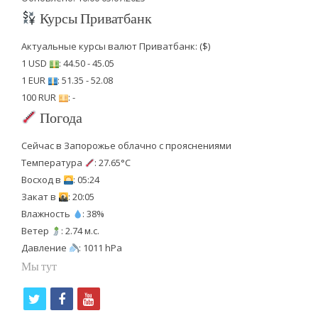
Курсы Приватбанк
Актуальные курсы валют Приватбанк: ($)
1 USD
: 44.50 - 45.05
1 EUR
: 51.35 - 52.08
100 RUR
: -
Погода
Сейчас в Запорожье облачно с прояснениями
Температура
: 27.65°C
Восход в
: 05:24
Закат в
: 20:05
Влажность
: 38%
Ветер
: 2.74 м.с.
Давление
: 1011 hPa
Мы тут
t
f
y