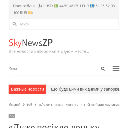
Приватбанк: ($) 1 USD
: 44.50-45.05 1 EUR
: 51.35-52.08
100 RUR
: -
Найти:
Sky
News
ZP
Все новости Запорожья в одном месте...
Open
Menu
Menu
search
panel
 и армейские методы.
Важные новости
Що буде цими вихідними у запорізьких бі
Домой
tv5
«Дуже посікло доньку, дітей побило уламками…»
tv5
«Дуже посікло доньку,