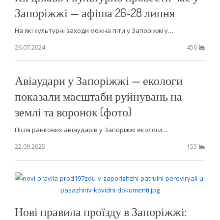
Запоріжжі — афіша 26-28 липня
На які культурні заходи можна піти у Запоріжжі у…
26.07.2024
450
Авіаудари у Запоріжжі — екологи
показали масштаби руйнувань на
землі та воронок (фото)
Після ранкових авіаударів у Запоріжжі екологи…
22.09.2025
155
Нові правила проїзду в Запоріжжі: