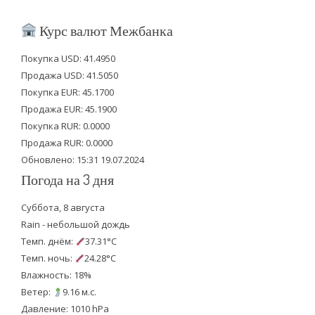
w
a
o
i
c
u
Курс валют Межбанка
t
e
t
Покупка USD: 41.4950
t
b
u
Продажа USD: 41.5050
e
o
b
Покупка EUR: 45.1700
Продажа EUR: 45.1900
r
o
e
Покупка RUR: 0.0000
k
Продажа RUR: 0.0000
Обновлено: 15:31 19.07.2024
Погода на 3 дня
Суббота, 8 августа
Rain - небольшой дождь
Темп. днём:
37.31°C
Темп. ночь:
24.28°C
Влажность: 18%
Ветер:
9.16 м.с.
Давление: 1010 hPa