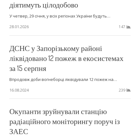
діятимуть цілодобово
У четвер, 29 січня, у всіх регіонах України будуть…
28.01.2026
147
ДСНС у Запорізькому районі
ліквідовано 12 пожеж в екосистемах
за 15 серпня
Впродовж доби вогнеборці ліквідували 12 пожеж на…
16.08.2024
239
Окупанти зруйнували станцію
радіаційного моніторингу поруч із
ЗАЕС