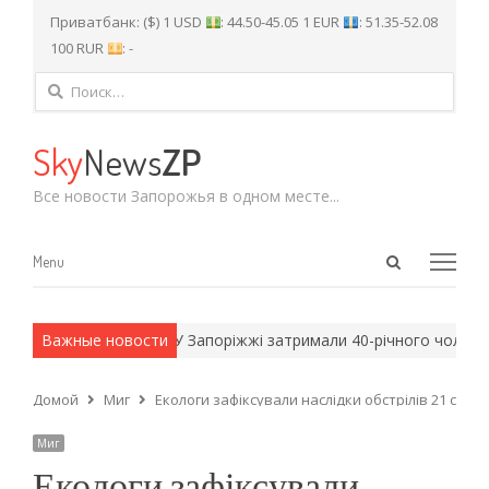
Приватбанк: ($) 1 USD
: 44.50-45.05 1 EUR
: 51.35-52.08
100 RUR
: -
Найти:
Sky
News
ZP
Все новости Запорожья в одном месте...
Open
Menu
Menu
search
panel
 армейские методы.
Важные новости
У Запоріжжі затримали 40-річного чоловіка
Домой
Миг
Екологи зафіксували наслідки обстрілів 21 січня
Миг
Екологи зафіксували