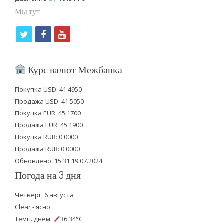
Мы тут
t
f
y
w
a
o
i
c
u
Курс валют Межбанка
t
e
t
Покупка USD: 41.4950
t
b
u
Продажа USD: 41.5050
e
o
b
Покупка EUR: 45.1700
Продажа EUR: 45.1900
r
o
e
Покупка RUR: 0.0000
k
Продажа RUR: 0.0000
Обновлено: 15:31 19.07.2024
Погода на 3 дня
Четверг, 6 августа
Clear - ясно
Темп. днём:
36.34°C