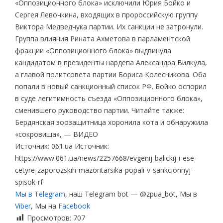
«Оппозиционного блока» исключили Юрия Бойко и
Сергея Левочкина, входящих в пророссийскую группу
Виктора Медведчука партии. Их санкции не затронули.
Группа влияния Рината Ахметова в парламентской
фракции «Оппозиционного блока» выдвинула
кандидатом в президенты нардепа Александра Вилкула,
а главой политсовета партии Бориса Колесникова. Оба
попали в новый санкционный список РФ. Бойко оспорил
в суде легитимность съезда «Оппозиционного блока»,
сменившего руководство партии. Читайте также:
Бердянская зоозащитница хоронила кота и обнаружила
«сокровища», — ВИДЕО
Источник: 061.ua Источник:
https://www.061.ua/news/2257668/evgenij-balickij-i-ese-
cetyre-zaporozskih-mazoritarsika-popali-v-sankcionnyj-
spisok-rf
Мы в Telegram
, наш Telegram bot — @zpua_bot, Мы в
Viber
, Мы на
Facebook
Просмотров:
707