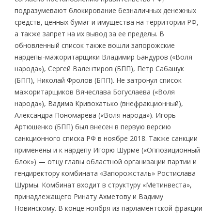
подразумевают блокирование безналичных денежных
средств, ценных бумаг и имущества на территории РФ,
а также запрет на их вывод за ее пределы. В
обновленный список также вошли запорожские
нардепы-мажоритарщики Владимир Бандуров («Воля
народа»), Сергей Валентиров (БПП), Петр Сабашук
(БПП), Николай Фролов (БПП). Не затронул список
мажоритарщиков Вячеслава Богуслаева («Воля
народа»), Вадима Кривохатько (внефракционный),
Александра Пономарева («Воля народа»). Игорь
Артюшенко (БПП) был внесен в первую версию
санкционного списка РФ в ноябре 2018. Также санкции
применены и к нардепу Игорю Шурме («Оппозиционный
блок») — отцу главы областной организации партии и
гендиректору комбината «Запорожсталь» Ростислава
Шурмы. Комбинат входит в структуру «Метинвеста»,
принадлежащего Ринату Ахметову и Вадиму
Новинскому. В конце ноября из парламентской фракции