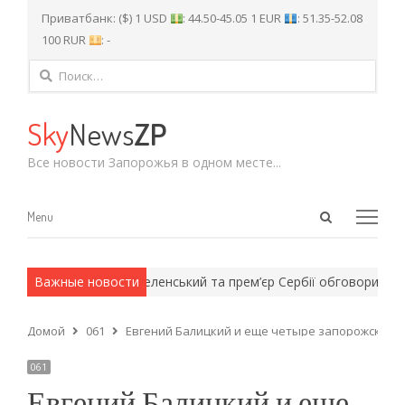
Приватбанк: ($) 1 USD
: 44.50-45.05 1 EUR
: 51.35-52.08
100 RUR
: -
Найти:
Sky
News
ZP
Все новости Запорожья в одном месте...
Open
Menu
Menu
search
panel
рмейские методы.
Важные новости
Зеленський та прем’єр Сербії обговорили спіл
Домой
061
Евгений Балицкий и еще четыре запорожских 
061
Евгений Балицкий и еще