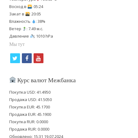
Восход в
: 05:24
Закат в
: 20:05
Влажность
: 38%
Ветер
: 7.49 м.с.
Давление
: 1010 hPa
Мы тут
t
f
y
w
a
o
i
c
u
Курс валют Межбанка
t
e
t
Покупка USD: 41.4950
t
b
u
Продажа USD: 41.5050
e
o
b
Покупка EUR: 45.1700
Продажа EUR: 45.1900
r
o
e
Покупка RUR: 0.0000
k
Продажа RUR: 0.0000
Обновлено: 15:31 19.07.2024