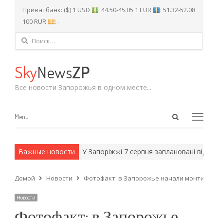
Приватбанк: ($) 1 USD
: 44.50-45.05 1 EUR
: 51.32-52.08
100 RUR
: -
Найти:
Sky
News
ZP
Все новости Запорожья в одном месте...
Open
Menu
Menu
search
panel
и армейские методы.
Важные новости
У Запоріжжі 7 серпня заплановані відключе
Домой
Новости
Фотофакт: в Запорожье начали монтирова
Новости
Фотофакт: в Запорожье