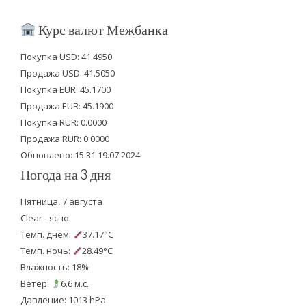
w
a
o
i
c
u
Курс валют Межбанка
t
e
t
Покупка USD: 41.4950
t
b
u
Продажа USD: 41.5050
e
o
b
Покупка EUR: 45.1700
Продажа EUR: 45.1900
r
o
e
Покупка RUR: 0.0000
k
Продажа RUR: 0.0000
Обновлено: 15:31 19.07.2024
Погода на 3 дня
Пятница, 7 августа
Clear - ясно
Темп. днём:
37.17°C
Темп. ночь:
28.49°C
Влажность: 18%
Ветер:
6.6 м.с.
Давление: 1013 hPa