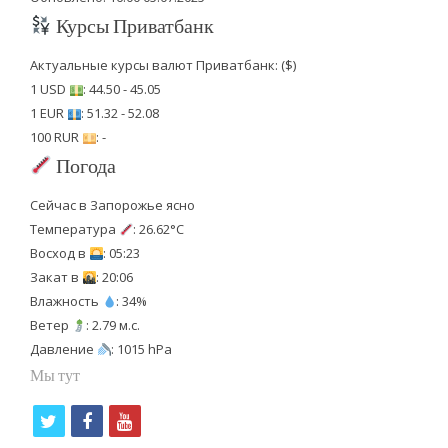
Курсы Приватбанк
Актуальные курсы валют Приватбанк: ($)
1 USD
: 44.50 - 45.05
1 EUR
: 51.32 - 52.08
100 RUR
: -
Погода
Сейчас в Запорожье ясно
Температура
: 26.62°C
Восход в
: 05:23
Закат в
: 20:06
Влажность
: 34%
Ветер
: 2.79 м.с.
Давление
: 1015 hPa
Мы тут
t
f
y