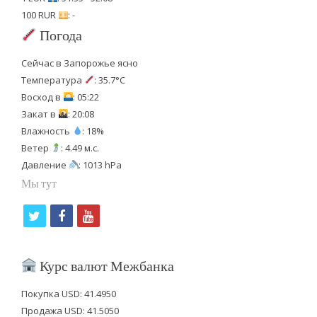
100 RUR
: -
Погода
Сейчас в Запорожье ясно
Температура
: 35.7°C
Восход в
: 05:22
Закат в
: 20:08
Влажность
: 18%
Ветер
: 4.49 м.с.
Давление
: 1013 hPa
Мы тут
t
f
y
w
a
o
i
c
u
Курс валют Межбанка
t
e
t
Покупка USD: 41.4950
t
b
u
Продажа USD: 41.5050