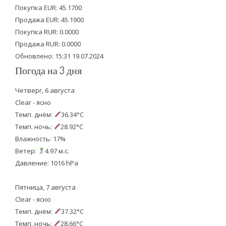
e
o
b
Покупка EUR: 45.1700
Продажа EUR: 45.1900
r
o
e
Покупка RUR: 0.0000
k
Продажа RUR: 0.0000
Обновлено: 15:31 19.07.2024
Погода на 3 дня
Четверг, 6 августа
Clear - ясно
Темп. днём:
36.34°C
Темп. ночь:
28.92°C
Влажность: 17%
Ветер:
4.97 м.с.
Давление: 1016 hPa
Пятница, 7 августа
Clear - ясно
Темп. днём:
37.32°C
Темп. ночь:
28.66°C