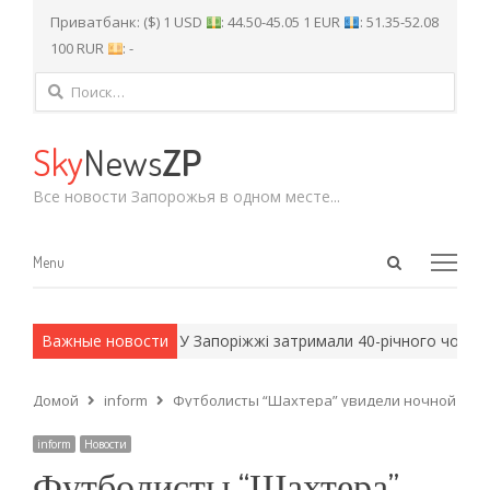
Приватбанк: ($) 1 USD
: 44.50-45.05 1 EUR
: 51.35-52.08
100 RUR
: -
Найти:
Sky
News
ZP
Все новости Запорожья в одном месте...
Open
Menu
Menu
search
panel
 армейские методы.
Важные новости
У Запоріжжі затримали 40-річного чоловіка
Домой
inform
Футболисты “Шахтера” увидели ночной зап
inform
Новости
Футболисты “Шахтера”