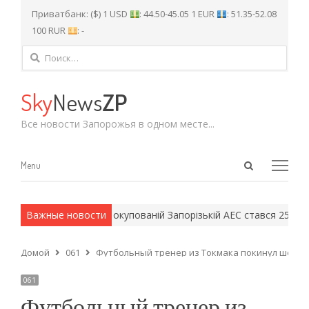
Приватбанк: ($) 1 USD
: 44.50-45.05 1 EUR
: 51.35-52.08
100 RUR
: -
Найти:
Sky
News
ZP
Все новости Запорожья в одном месте...
Open
Menu
Menu
search
panel
ейские методы.
Важные новости
На окупованій Запорізькій АЕС стався 25-й блекау
Домой
061
Футбольный тренер из Токмака покинул шоу «Т
061
Футбольный тренер из