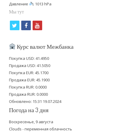
Давление
: 1013 hPa
Мы тут
t
f
y
w
a
o
i
c
u
Курс валют Межбанка
t
e
t
Покупка USD: 41.4950
t
b
u
Продажа USD: 41.5050
e
o
b
Покупка EUR: 45.1700
Продажа EUR: 45.1900
r
o
e
Покупка RUR: 0.0000
k
Продажа RUR: 0.0000
Обновлено: 15:31 19.07.2024
Погода на 3 дня
Воскресенье, 9 августа
Clouds - переменная облачность